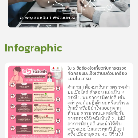
อ. พญ.สมชนินท์ พิพัฒน์ผจง
วิทยากร
15
คะแนน
Infographic
ไข 5 ข้อข้องใจเกี่ยวกับการตรวจ
คัดกรองมะเร็งเต้านมด้วยเครื่อง
แมมโมแกรม
คำถาม 1 ต้องมารับการตรวจเต้า
นมเมื่อไหร่ คำตอบ แบ่งเป็น 2
กรณี 1. พบอาการผิดปกติ เช่น
คลำเจอก้อนที่เต้านมหรือบริเวณ
รักแร้ หรือมีน้ำไหลออกจาก
หัวนม ควรมาพบแพทย์เพื่อรับ
การตรวจวินิจฉัยทันที 2. ไม่มี
อาการผิดปกติ แนะนำให้เริ่ม
ตรวจแมมโมแกรมทุกปี ปีละ 1
ครั้ง เมื่ออายุครบ 40 ปีขึ้นไป