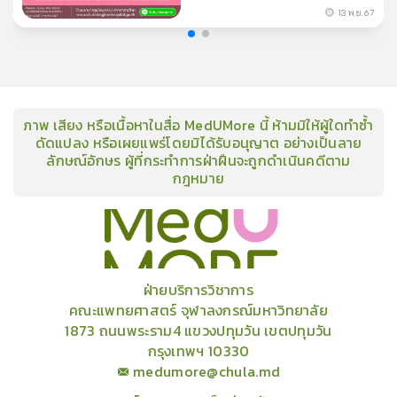
13 พ.ย. 67
ภาพ เสียง หรือเนื้อหาในสื่อ MedUMore นี้ ห้ามมิให้ผู้ใดทำซ้ำ
ดัดแปลง หรือเผยแพร่โดยมิได้รับอนุญาต อย่างเป็นลาย
ลักษณ์อักษร ผู้ที่กระทำการฝ่าฝืนจะถูกดำเนินคดีตาม
กฎหมาย
คอร์ส
คลังเนื้อหาประชุมวิชาการ
ข่าวสาร
อินโฟกราฟิก
แพ็คเก็จ
เกี่ยวกับเรา
ฝ่ายบริการวิชาการ
คณะแพทยศาสตร์ จุฬาลงกรณ์มหาวิทยาลัย
1873 ถนนพระราม4 แขวงปทุมวัน เขตปทุมวัน
กรุงเทพฯ 10330
medumore@chula.md