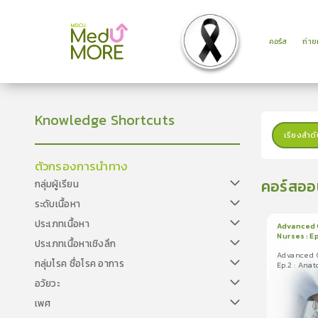
คอร์ส
ถ่า
Knowledge Shortcuts
เรียงลำดั
ตัวกรองการนำทาง
คอร์สออ
กลุ่มผู้เรียน
ระดับเนื้อหา
ประเภทเนื้อหา
Advanced C
Nurses : E
ประเภทเนื้อหาเชิงลึก
1
บทเรีย
of Cardia
Advanced C
ใบรับรอ
กลุ่มโรค ชื่อโรค อาการ
Ep.2 : Ana
Advanced Car
Conductio
อวัยวะ
Nurses : Ep.
Cardia ...
เพศ