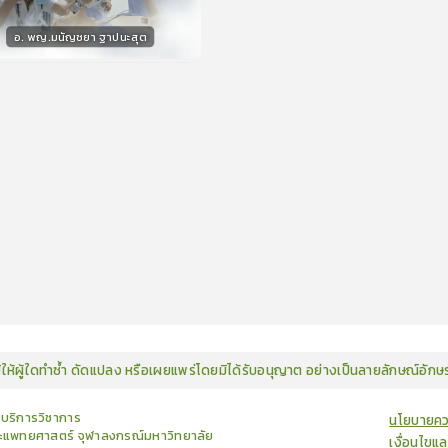
อ. พญ.มนัญชยา ฐาปนะสุต
กร
15
คะแนน
มิให้ผู้ใดทำซ้ำ ดัดแปลง หรือเผยแพร่โดยมิได้รับอนุญาต อย่างเป็นลายลักษณ์อัก
ยบริการวิชาการ
นโยบายคว
แพทยศาสตร์ จุฬาลงกรณ์มหาวิทยาลัย
เงื่อนไขแ