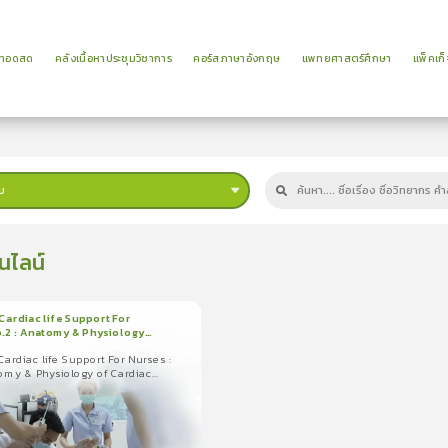
ยทอดสด
คลังเนื้อหาประชุมวิชาการ
คอร์สภาษาอังกฤษ
แพทยศาสตร์ศึกษา
แพ็คเก็
บ
นไลน์
ardiac life Support For
p.2 : Anatomy & Physiology
น
11นาที
c Conduction System
ardiac life Support For Nurses :
ง
tomy & Physiology of Cardiac
199
diac life Support For
n System
2 : Anatomy & Physiology of
3.0
(
5
ลำดับ
)