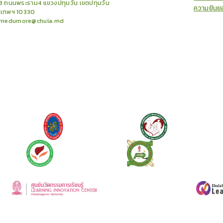
3 ถนนพระราม4 แขวงปทุมวัน เขตปทุมวัน
ความยินย
งเทพฯ 10330
medumore@chula.md