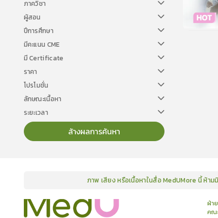
ภาควิชา
ผู้สอน
ปีการศึกษา
วิทยา
มีคะแนน CME
มี Certificate
ราคา
โปรโมชั่น
ลักษณะเนื้อหา
ระยะเวลา
ล้างผลการค้นหา
ภาพ เสียง หรือเนื้อหาในสื่อ MedUMore นี้ ห้าม
คอร์ส
คลังเนื้อหาประชุมวิชาการ
ข่าวสาร
อินโฟกราฟิก
แพ็คเก็จ
เกี่ยวกับเรา
ฝ่า
คณะ