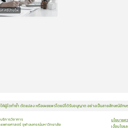
ศ ศรีบ้านไผ่
กร
15
คะแนน
มิให้ผู้ใดทำซ้ำ ดัดแปลง หรือเผยแพร่โดยมิได้รับอนุญาต อย่างเป็นลายลักษณ์อัก
ยบริการวิชาการ
นโยบายคว
แพทยศาสตร์ จุฬาลงกรณ์มหาวิทยาลัย
เงื่อนไขแ