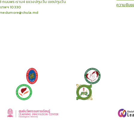
3 ถนนพระราม4 แขวงปทุมวัน เขตปทุมวัน
ความยินย
งเทพฯ 10330
medumore@chula.md