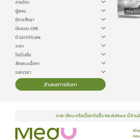
ภาควิชา
ผู้สอน
ภญ.โมเร
ปีการศึกษา
วิทยา
มีคะแนน CME
มี Certificate
ราคา
โปรโมชั่น
ลักษณะเนื้อหา
ระยะเวลา
ล้างผลการค้นหา
ภาพ เสียง หรือเนื้อหาในสื่อ MedUMore นี้ ห้าม
คอร์ส
คลังเนื้อหาประชุมวิชาการ
ข่าวสาร
อินโฟกราฟิก
แพ็คเก็จ
เกี่ยวกับเรา
ฝ่า
คณะ