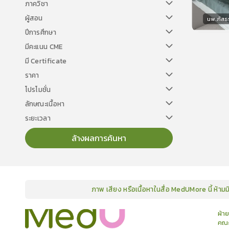
ภาควิชา
ผู้สอน
นพ.ภัสธ
ปีการศึกษา
วิทยา
มีคะแนน CME
มี Certificate
ราคา
โปรโมชั่น
ลักษณะเนื้อหา
ระยะเวลา
ล้างผลการค้นหา
ภาพ เสียง หรือเนื้อหาในสื่อ MedUMore นี้ ห้าม
คอร์ส
คลังเนื้อหาประชุมวิชาการ
ข่าวสาร
อินโฟกราฟิก
แพ็คเก็จ
เกี่ยวกับเรา
ฝ่า
คณะ