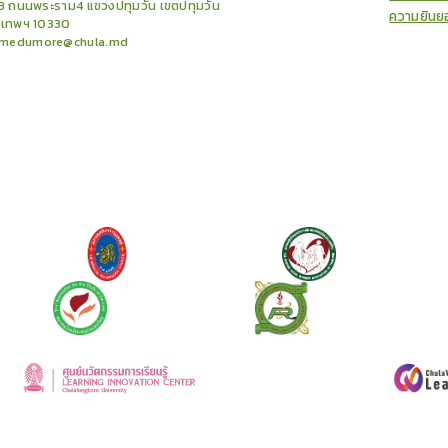
3 ถนนพระราม4 แขวงปทุมวัน เขตปทุมวัน
ความยินย
งเทพฯ 10330
medumore@chula.md