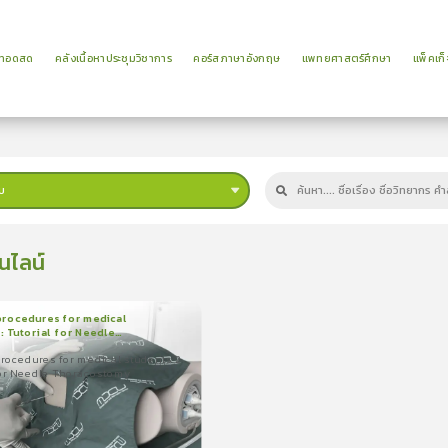
ยทอดสด
คลังเนื้อหาประชุมวิชาการ
คอร์สภาษาอังกฤษ
แพทยศาสตร์ศึกษา
แพ็คเก็
บ
นไลน์
procedures for medical
 : Tutorial for Needle
น
5นาที
tomy
procedures for medical students 2
ocedures for medical students
 for Needle Thoracostomy
 for Needle Thoracostomy
0.0
(
0
ลำดับ
)