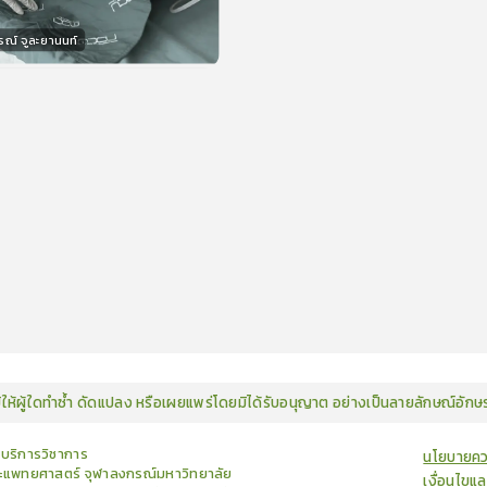
รณ์ จูละยานนท์
กร
15
คะแนน
มิให้ผู้ใดทำซ้ำ ดัดแปลง หรือเผยแพร่โดยมิได้รับอนุญาต อย่างเป็นลายลักษณ์อัก
ยบริการวิชาการ
นโยบายคว
แพทยศาสตร์ จุฬาลงกรณ์มหาวิทยาลัย
เงื่อนไขแ