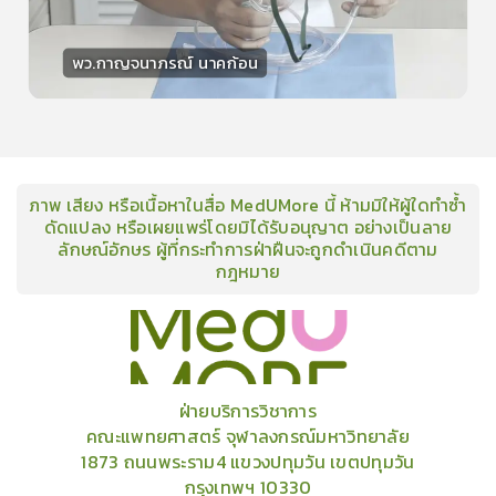
พว.กาญจนาภรณ์ นาคก้อน
วิทยากร
15
คะแนน
ภาพ เสียง หรือเนื้อหาในสื่อ MedUMore นี้ ห้ามมิให้ผู้ใดทำซ้ำ
ดัดแปลง หรือเผยแพร่โดยมิได้รับอนุญาต อย่างเป็นลาย
ลักษณ์อักษร ผู้ที่กระทำการฝ่าฝืนจะถูกดำเนินคดีตาม
กฎหมาย
คอร์ส
คลังเนื้อหาประชุมวิชาการ
ข่าวสาร
อินโฟกราฟิก
แพ็คเก็จ
เกี่ยวกับเรา
ฝ่ายบริการวิชาการ
คณะแพทยศาสตร์ จุฬาลงกรณ์มหาวิทยาลัย
1873 ถนนพระราม4 แขวงปทุมวัน เขตปทุมวัน
กรุงเทพฯ 10330