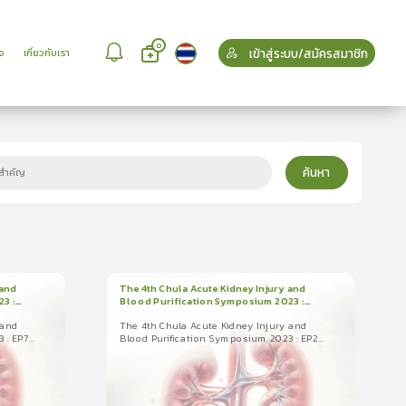
0
เข้าสู่ระบบ/สมัครสมาชิก
จ
เกี่ยวกับเรา
ค้นหา
 and
The 4th Chula Acute Kidney Injury and
3 :
Blood Purification Symposium 2023 :
1
บทเรียน
27นาที
ใบรับรอง
EP.2 Critical Care Nephrology Is the
Future Still Bright?
 and
The 4th Chula Acute Kidney Injury and
The 4th Chula Acute Kidney Injury and
: EP.7
Blood Purification Symposium 2023 : EP.2
Blood Purification Symposium 2023 : EP.2 C
nd
Critical Care Nephrology Is the Future Still
...
Bright?
P.7 S
5.0
(
1
ลำดับ
)