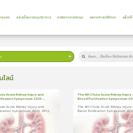
ยทอดสด
คลังเนื้อหาประชุมวิชาการ
คอร์สภาษาอังกฤษ
แพทยศาสตร์ศึกษา
แพ็คเก็
บ
นไลน์
ula Acute Kidney Injury and
The 4th Chula Acute Kidney Injury
ification Symposium 2023 :
Blood Purification Symposium 202
1
บทเรียน
28นาที
น
23นาที
ใบรับรอง
mization and
EP.7 Sepsis-Associated AKI: What
zation of CRRT Prescription
New?
ula Acute Kidney Injury and
The 4th Chula Acute Kidney Injury
ใบรับรอง
la Acute Kidney Injury and
fication Symposium 2023 : EP.12
Blood Purification Symposium 2023 
ation Symposium 2023 : EP.12 ...
The 4th Chula Acute Kidney Injury a
on and Personalization of CRRT
Sepsis-Associated AKI: What New?
on
Blood Purification Symposium 2023 : E
0.0
(
0
ลำดับ
)
...
0.0
(
0
ลำดับ
)