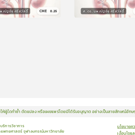
CME
พ.ณัฐชัย ศรีสวัสดิ์
ศ. ดร. นพ.ณัฐชัย ศรีสวัสดิ์
0.25
กร
วิทยากร
15
คะแนน
15
คะแน
มิให้ผู้ใดทำซ้ำ ดัดแปลง หรือเผยแพร่โดยมิได้รับอนุญาต อย่างเป็นลายลักษณ์อัก
ยบริการวิชาการ
นโยบายคว
แพทยศาสตร์ จุฬาลงกรณ์มหาวิทยาลัย
เงื่อนไขแ