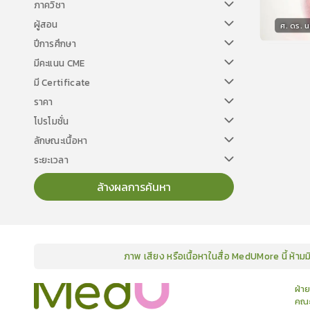
ภาควิชา
ผู้สอน
ศ. ดร. น
ปีการศึกษา
วิทยา
มีคะแนน CME
มี Certificate
ราคา
โปรโมชั่น
ลักษณะเนื้อหา
ระยะเวลา
ล้างผลการค้นหา
ภาพ เสียง หรือเนื้อหาในสื่อ MedUMore นี้ ห้าม
คอร์ส
คลังเนื้อหาประชุมวิชาการ
ข่าวสาร
อินโฟกราฟิก
แพ็คเก็จ
เกี่ยวกับเรา
ฝ่า
คณะ