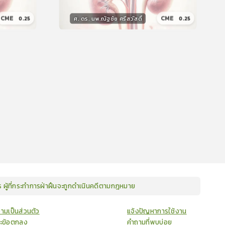
CME
CME
ศ. ดร. นพ.ณัฐชัย ศรีสวัสดิ์
0.25
0.25
วิทยากร
น
15
คะแนน
ษร ผู้ที่กระทำการฝ่าฝืนจะถูกดำเนินคดีตามกฎหมาย
ามเป็นส่วนตัว
แจ้งปัญหาการใช้งาน
ละข้อตกลง
คำถามที่พบบ่อย