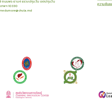
3 ถนนพระราม4 แขวงปทุมวัน เขตปทุมวัน
ความยินย
งเทพฯ 10330
medumore@chula.md