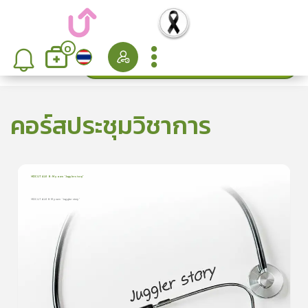
0
ค้นหา
เรียงลำดับ
คอร์สประชุมวิชาการ
MDCU TALK 8: My own “Juggler story”
1
บทเรียน
14นาที
ใบประกาศนียบัตร
MDCU TALK 8: My own “Juggler story”
MDCU TALK 8: My own “Juggler story”
0.0
(
0
ลำดับ
)
ดูรายละเอียดเพิ่มเติม