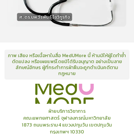
ศ. ดร.นพ.วีรพันธุ์ โขวิฑูรกิจ
วิทยากร
15
คะแนน
ภาพ เสียง หรือเนื้อหาในสื่อ MedUMore นี้ ห้ามมิให้ผู้ใดทำซ้ำ
ดัดแปลง หรือเผยแพร่โดยมิได้รับอนุญาต อย่างเป็นลาย
ลักษณ์อักษร ผู้ที่กระทำการฝ่าฝืนจะถูกดำเนินคดีตาม
กฎหมาย
คอร์ส
คลังเนื้อหาประชุมวิชาการ
ข่าวสาร
อินโฟกราฟิก
แพ็คเก็จ
เกี่ยวกับเรา
ฝ่ายบริการวิชาการ
คณะแพทยศาสตร์ จุฬาลงกรณ์มหาวิทยาลัย
1873 ถนนพระราม4 แขวงปทุมวัน เขตปทุมวัน
กรุงเทพฯ 10330