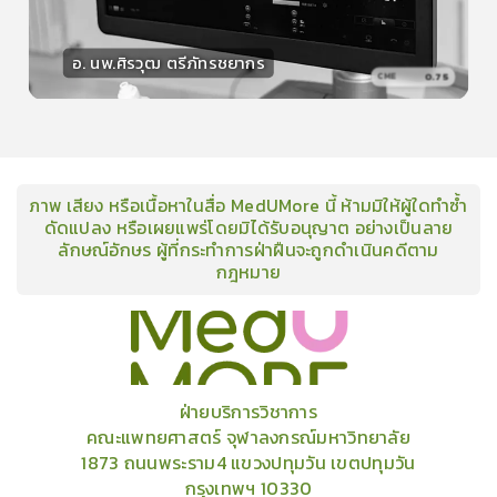
อ. นพ.ศิรวุฒ ตรีภัทรชยากร
0.75
CME
วิทยากร
30
คะแนน
ภาพ เสียง หรือเนื้อหาในสื่อ MedUMore นี้ ห้ามมิให้ผู้ใดทำซ้ำ
ดัดแปลง หรือเผยแพร่โดยมิได้รับอนุญาต อย่างเป็นลาย
ลักษณ์อักษร ผู้ที่กระทำการฝ่าฝืนจะถูกดำเนินคดีตาม
กฎหมาย
คอร์ส
คลังเนื้อหาประชุมวิชาการ
ข่าวสาร
อินโฟกราฟิก
แพ็คเก็จ
เกี่ยวกับเรา
ฝ่ายบริการวิชาการ
คณะแพทยศาสตร์ จุฬาลงกรณ์มหาวิทยาลัย
1873 ถนนพระราม4 แขวงปทุมวัน เขตปทุมวัน
กรุงเทพฯ 10330