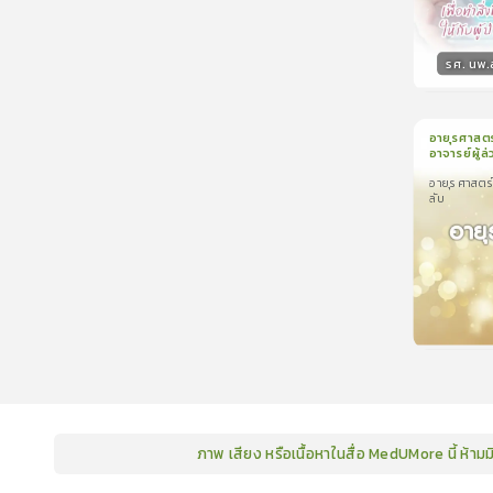
รศ. นพ.
วิทยา
อายุรศาสตร
อาจารย์ผู้ล่
1
บทเรีย
อายุรศาสตร์
อายุรศาสตร์เ
ลับ
ล่วงลับ
ภาพ เสียง หรือเนื้อหาในสื่อ MedUMore นี้ ห้าม