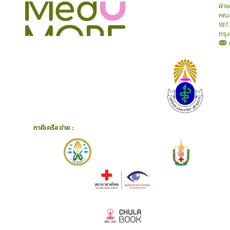
คอร์ส
คลังเนื้อหาประชุมวิชาการ
ข่าวสาร
อินโฟกราฟิก
แพ็คเก็จ
เกี่ยวกับเรา
ฝ่า
คณะ
187
กรุ
ภาคีเครือข่าย :