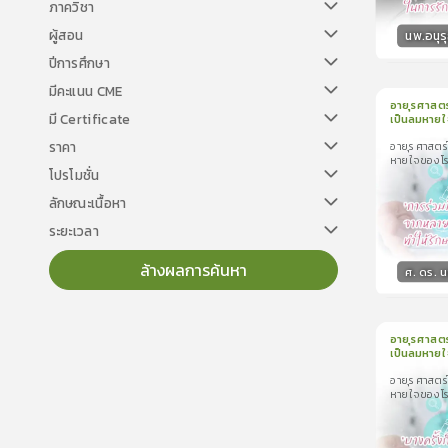
ภาควิชา
ผู้สอน
นพ.อนุรุ
ปีการศึกษา
วิทยา
มีคะแนน CME
อายุรศาสต
มี Certificate
เป็นลมหาย
1
บทเรีย
ราคา
อายุรศาสตร
อายุรศาสตร์
หายใจของโ
ลมหายใจของ
โปรโมชั่น
ลักษณะเนื้อหา
ระยะเวลา
ล้างผลการค้นหา
ศ. ดร. น
วิทยา
อายุรศาสต
เป็นลมหาย
1
บทเรีย
อายุรศาสตร
อายุรศาสตร์
หายใจของโ
ลมหายใจของ