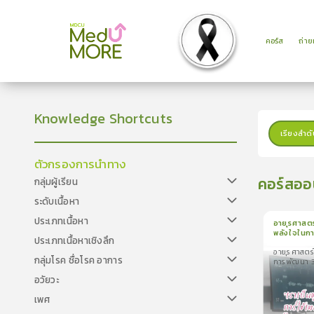
คอร์ส
ถ่า
Knowledge Shortcuts
เรียงลำดั
ตัวกรองการนำทาง
คอร์สออ
กลุ่มผู้เรียน
ระดับเนื้อหา
ประเภทเนื้อหา
อายุรศาสตร
พลังใจในกา
ประเภทเนื้อหาเชิงลึก
1
บทเรีย
อายุรศาสตร
อายุรศาสตร์เ
กลุ่มโรค ชื่อโรค อาการ
การพัฒนา 
ในการพัฒนา
อวัยวะ
เพศ