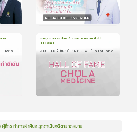
ผศ. นพ.ธิติวัฒน์ ศรีประสาธน์
วิทยากร
น
15
คะแนน
งวัล
อายุรศาสตร์เป็นหัวใจทางการแพทย์ Hall
of Fame
1
บทเรียน
2นาที
วัลเชิดชู
อายุรศาสตร์เป็นหัวใจทางการแพทย์ Hall of Fame
ัล
อายุรศาสตร์เป็นหัวใจทางการแพทย์ Hall of
Fame
0.0
(
0
ลำดับ
)
น
15
คะแนน
ษร ผู้ที่กระทำการฝ่าฝืนจะถูกดำเนินคดีตามกฎหมาย