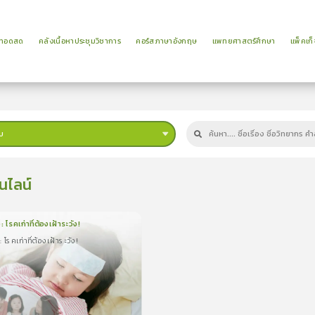
ยทอดสด
คลังเนื้อหาประชุมวิชาการ
คอร์สภาษาอังกฤษ
แพทยศาสตร์ศึกษา
แพ็คเก็
บ
นไลน์
: โรคเก่าที่ต้องเฝ้าระวัง!
 โรคเก่าที่ต้องเฝ้าระวัง!
น
6นาที
โรคเก่าที่ต้องเฝ้าระวัง!
0.0
(
0
ลำดับ
)