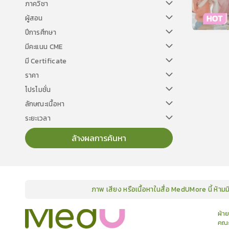
ภาควิชา
ผู้สอน
ปีการศึกษา
วิทยา
มีคะแนน CME
มี Certificate
ราคา
โปรโมชั่น
ลักษณะเนื้อหา
ระยะเวลา
ล้างผลการค้นหา
ภาพ เสียง หรือเนื้อหาในสื่อ MedUMore นี้ ห้าม
คอร์ส
คลังเนื้อหาประชุมวิชาการ
ข่าวสาร
อินโฟกราฟิก
แพ็คเก็จ
เกี่ยวกับเรา
ฝ่า
คณะ