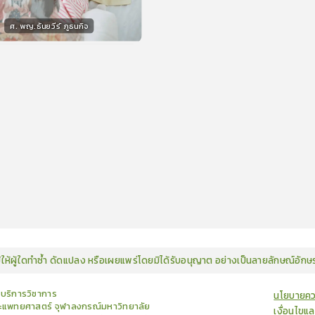
ศ. พญ.ธันยวีร์ ภูธนกิจ
กร
15
คะแนน
มิให้ผู้ใดทำซ้ำ ดัดแปลง หรือเผยแพร่โดยมิได้รับอนุญาต อย่างเป็นลายลักษณ์อัก
ยบริการวิชาการ
นโยบายคว
แพทยศาสตร์ จุฬาลงกรณ์มหาวิทยาลัย
เงื่อนไขแ