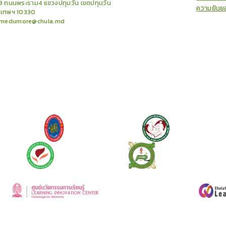
3 ถนนพระราม4 แขวงปทุมวัน เขตปทุมวัน
ความยินย
งเทพฯ 10330
medumore@chula.md