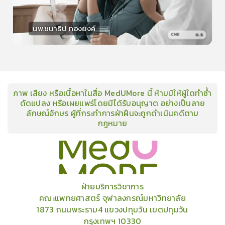
นพ.ชนาธิป ทองยงค์
0.5
CME
วิทยากร
30
คะแนน
ภาพ เสียง หรือเนื้อหาในสื่อ MedUMore นี้ ห้ามมิให้ผู้ใดทำซ้ำ
ดัดแปลง หรือเผยแพร่โดยมิได้รับอนุญาต อย่างเป็นลาย
ลักษณ์อักษร ผู้ที่กระทำการฝ่าฝืนจะถูกดำเนินคดีตาม
กฎหมาย
คอร์ส
คลังเนื้อหาประชุมวิชาการ
ข่าวสาร
อินโฟกราฟิก
แพ็คเก็จ
เกี่ยวกับเรา
ฝ่ายบริการวิชาการ
คณะแพทยศาสตร์ จุฬาลงกรณ์มหาวิทยาลัย
1873 ถนนพระราม4 แขวงปทุมวัน เขตปทุมวัน
กรุงเทพฯ 10330