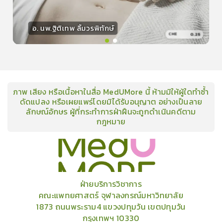
อ. นพ.ฐิติเทพ ลิ้มวรพิทักษ์
0.25
CME
วิทยากร
15
คะแนน
ภาพ เสียง หรือเนื้อหาในสื่อ MedUMore นี้ ห้ามมิให้ผู้ใดทำซ้ำ
ดัดแปลง หรือเผยแพร่โดยมิได้รับอนุญาต อย่างเป็นลาย
ลักษณ์อักษร ผู้ที่กระทำการฝ่าฝืนจะถูกดำเนินคดีตาม
กฎหมาย
คอร์ส
คลังเนื้อหาประชุมวิชาการ
ข่าวสาร
อินโฟกราฟิก
แพ็คเก็จ
เกี่ยวกับเรา
ฝ่ายบริการวิชาการ
คณะแพทยศาสตร์ จุฬาลงกรณ์มหาวิทยาลัย
1873 ถนนพระราม4 แขวงปทุมวัน เขตปทุมวัน
กรุงเทพฯ 10330