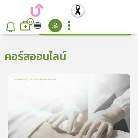
0
ค้นหา
เรียงลำดับ
คอร์สออนไลน์
Essential procedures for medical students: Stomal care (colostomy)
1
บทเรียน
24นาที
ใบประกาศนียบัตร
0.0
(
0
ลำดับ
)
ดูรายละเอียดเพิ่มเติม