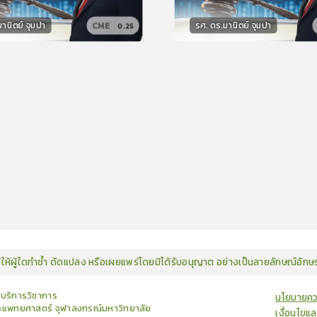
านิตย์ จุมปา
รศ. ดร.มานิตย์ จุมปา
CME
0.25
กร
วิทยากร
15
คะแนน
30
คะแนน
มิให้ผู้ใดทำซ้ำ ดัดแปลง หรือเผยแพร่โดยมิได้รับอนุญาต อย่างเป็นลายลักษณ์อัก
ยบริการวิชาการ
นโยบายคว
แพทยศาสตร์ จุฬาลงกรณ์มหาวิทยาลัย
เงื่อนไขแ