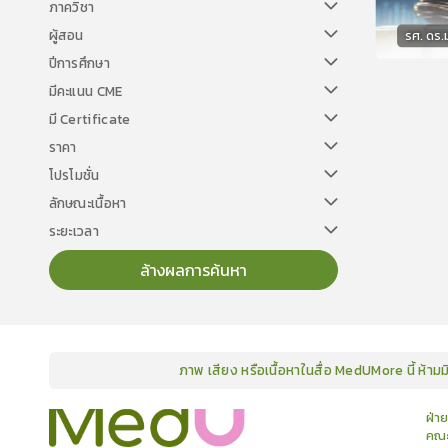
ภาควิชา
ผู้สอน
รศ. ดร.ม
ปีการศึกษา
วิทยา
มีคะแนน CME
มี Certificate
ราคา
โปรโมชั่น
ลักษณะเนื้อหา
ระยะเวลา
ล้างผลการค้นหา
ภาพ เสียง หรือเนื้อหาในสื่อ MedUMore นี้ ห้าม
คอร์ส
คลังเนื้อหาประชุมวิชาการ
ข่าวสาร
อินโฟกราฟิก
แพ็คเก็จ
เกี่ยวกับเรา
ฝ่า
คณะ