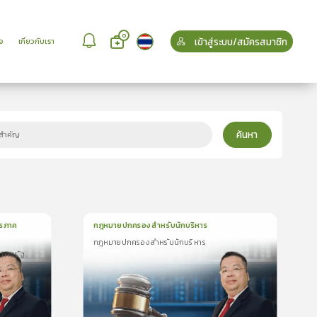
0
เข้าสู่ระบบ/สมัครสมาชิก
จ
เกี่ยวกับเรา
ค้นหา
รภาค
กฎหมายปกครองสำหรับนักบริหาร
กฎหมายปกครองสำหรับนักบริหาร
1
บทเรียน
28นาที
ภาครัฐ
ใบรับรอง
299
299
กฎหมายปกครองสำหรับนักบริหาร
0.0
(
0
ลำดับ
)