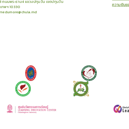
3 ถนนพระราม4 แขวงปทุมวัน เขตปทุมวัน
ความยินย
งเทพฯ 10330
medumore@chula.md