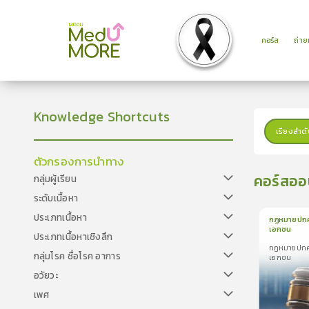
คอร์ส
ถ่า
Knowledge Shortcuts
เรียงลำดั
ตัวกรองการนำทาง
คอร์สออ
กลุ่มผู้เรียน
ระดับเนื้อหา
ประเภทเนื้อหา
กฏหมายปกค
เอกชน
ประเภทเนื้อหาเชิงลึก
1
บทเรีย
กฏหมายปกค
ใบรับรอ
กลุ่มโรค ชื่อโรค อาการ
เอกชน
กฏหมายปกคร
อวัยวะ
ภาคเอกชน
เพศ