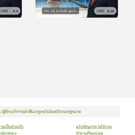
รศ. ดร.มานิตย์ จุมปา
CME
CME
0.5
0.25
วิทยากร
15
คะแนน
ษร ผู้ที่กระทำการฝ่าฝืนจะถูกดำเนินคดีตามกฎหมาย
ามเป็นส่วนตัว
แจ้งปัญหาการใช้งาน
ละข้อตกลง
คำถามที่พบบ่อย