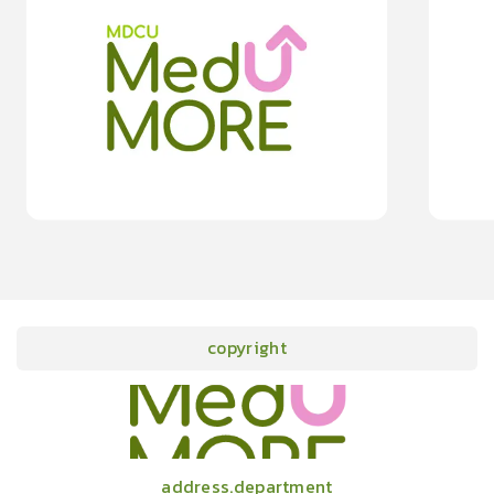
0
lesson
0m
0
les
0
โรคภาวะขากระตุกขณะหลับ รบกวนการนอนอย่างมีคุณภาพ
ทำกิจกรรมภ
0.0
(
0
rating
)
moreDetails
15
cardProgram.points
copyright
onlineCourses
academicConferences
news
infographic
package
aboutUs
address.department