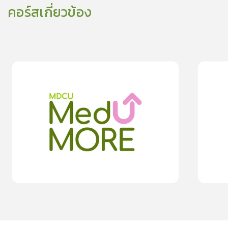
คอร์สเกี่ยวข้อง
0
lesson
0m
0
les
ปฏิบัติตัวอย่างไรภายหลังกลับจากเทศกาลสงกรานต์
สืบสานประเ
0
วิด-19”
0.0
(
0
rating
)
moreDetails
15
cardProgram.points