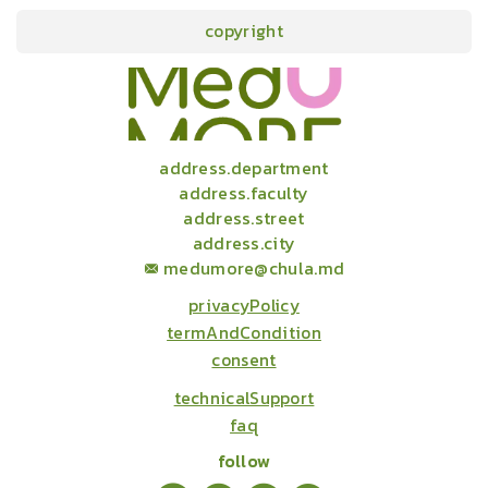
copyright
onlineCourses
academicConferences
news
infographic
package
aboutUs
address.department
address.faculty
address.street
address.city
medumore@chula.md
privacyPolicy
termAndCondition
consent
technicalSupport
faq
follow