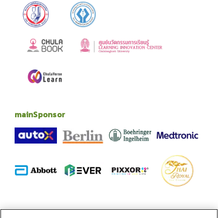
mainSponsor
alliance