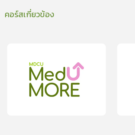
คอร์สเกี่ยวข้อง
0
lesson
0m
0
les
0
ปฏิบัติตัวอย่างไรภายหลังกลับจากเทศกาลสงกรานต์
เดินทางช่ว
0.0
(
0
rating
)
moreDetails
15
cardProgram.points