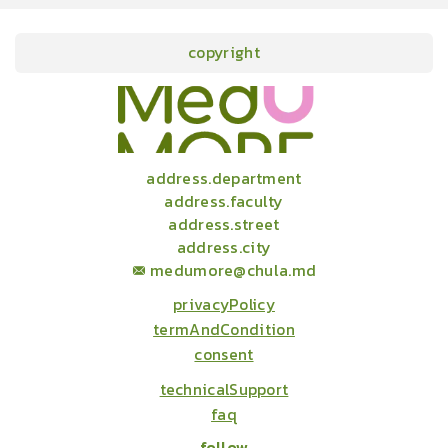
copyright
onlineCourses
academicConferences
news
infographic
package
aboutUs
address.department
address.faculty
address.street
address.city
medumore@chula.md
privacyPolicy
termAndCondition
consent
technicalSupport
faq
follow