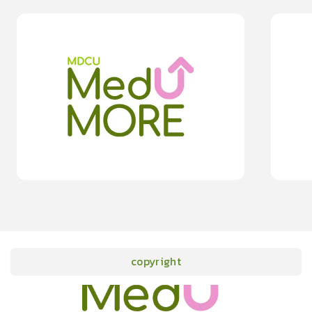
0
lesson
0m
0
les
โรคภาวะขากระตุกขณะหลับ รบกวนการนอนอย่างมีคุณภาพ
การออกกำลัง
0
0.0
(
0
rating
)
moreDetails
15
cardProgram.points
copyright
onlineCourses
academicConferences
news
infographic
package
aboutUs