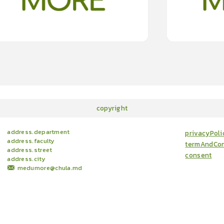
15
cardProgram.points
copyright
address.department
privacyPoli
address.faculty
termAndCon
address.street
consent
address.city
medumore@chula.md