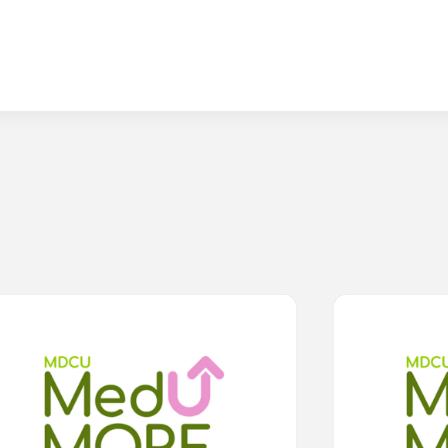
0
lesson
0m
0
lesson
0
ิจกรรมภายในครอบครัวให้สุขใจ ห่างไกล “โค
สังเกตอาการให้ดี ATK 
19”
ออก
0.0
(
0
rating
)
0.