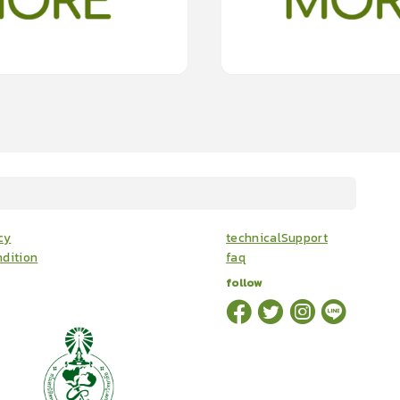
15
cardProgram.points
15
cardProg
cy
technicalSupport
dition
faq
follow