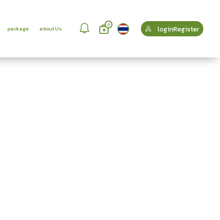
0
loginRegister
package
aboutUs