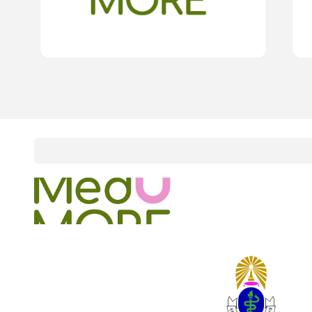
15
cardProgram.points
onlineCourses
academicConferences
news
infographic
package
aboutUs