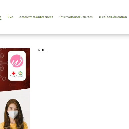
s
live
academicConferences
internationalCourses
medicalEducation
NULL