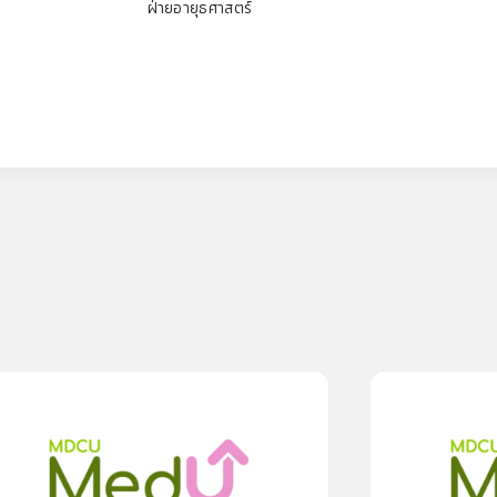
ฝ่ายอายุธศาสตร์
0
lesson
0m
0
lesson
0
จสุขภาพประจำปีดีอย่างไร?
ทำกิจกรรมภายในครอบค
วิด-19”
0.0
(
0
rating
)
0.