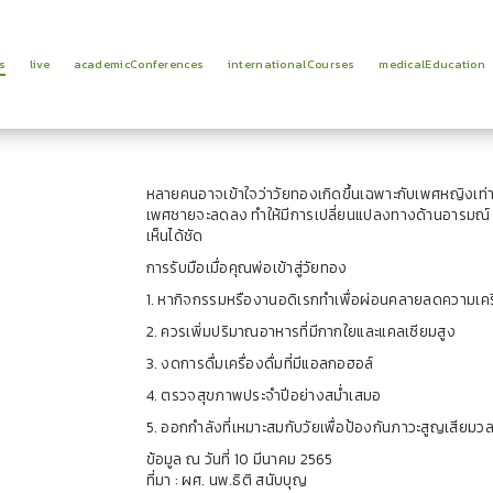
s
live
academicConferences
internationalCourses
medicalEducation
หลายคนอาจเข้าใจว่าวัยทองเกิดขึ้นเฉพาะกับเพศหญิงเท่านั้
เพศชายจะลดลง ทำให้มีการเปลี่ยนแปลงทางด้านอารมณ์ มี
เห็นได้ชัด
การรับมือเมื่อคุณพ่อเข้าสู่วัยทอง
1. หากิจกรรมหรืองานอดิเรกทำเพื่อผ่อนคลายลดความเค
2. ควรเพิ่มปริมาณอาหารที่มีกากใยและแคลเซียมสูง
3. งดการดื่มเครื่องดื่มที่มีแอลกอฮอล์
4. ตรวจสุขภาพประจำปีอย่างสม่ำเสมอ
5. ออกกำลังที่เหมาะสมกับวัยเพื่อป้องกันภาวะสูญเสียมวล
ข้อมูล ณ วันที่ 10 มีนาคม 2565
ที่มา : ผศ. นพ.ธิติ สนับบุญ