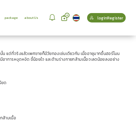
0
loginRegister
package
aboutUs
น แต่ที่จริงแล้วเพศชายก็มีวัยทองเช่นเดียวกัน เมื่ออายุมากขึ้นฮอร์โมน
อาการหงุดหงิด ขี้น้อยใจ และด้านร่างกายกล้ามเนื้อจะลดน้อยลงอย่าง
รียด
กล้ามเนื้อ