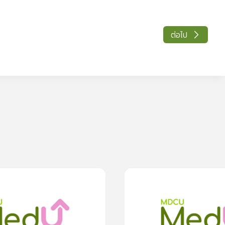
ต่อไป
0m
0
lesson
0m
0
รัวให้สุขใจ ห่างไกล “โค
ดูแลสุขภาพคนข้ามเพศอย่างไร ให้มีควา
0.0
(
0
rating
)
0
(
0
rating
)