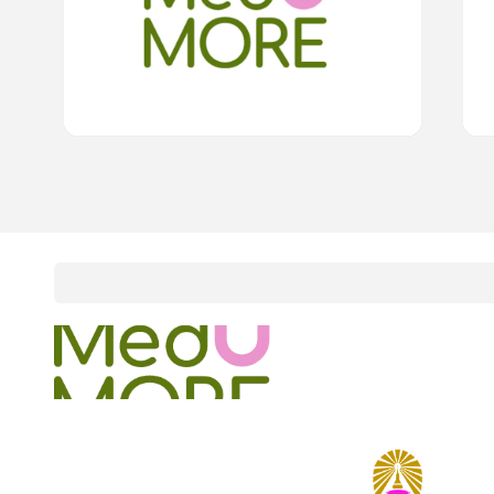
15
cardProgram.points
onlineCourses
academicConferences
news
infographic
package
aboutUs