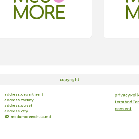
15
cardProgram.points
copyright
address.department
privacyPoli
address.faculty
termAndCon
address.street
consent
address.city
medumore@chula.md