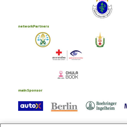
networkPartners
mainSponsor
alliance