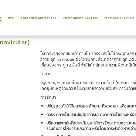
s
live
academicConferences
internationalCourses
medicalEducation
 navicular)
โรคกระดูกงอกของเท้าด้านใน ที่จริงแล้วไม่ใช่กระดูกงอ
ว่ากระดูก navicular ซึ่งโดยปกติแล้วเกิดจากกระดูก 2 ชิ
เชื่อมของกระดูก 2 ชิ้นนี้ ทำให้เกิดลักษณะความผิดปกติเป
อาการ
มีปุ่มกระดูกงอกนนขึ้นมาบริเวณเท้าด้านใน ทำให้เกิดก
เกิดอุบัติเหตุร่วมด้วย ในบางรายอาจพบร่วมกับภาวะเท้า
การรักษา
ปรับรองเท้าให้มีขนาดและลักษณะที่พอเหมาะเพื่อลดก
ควรงดการใช้เท้าเมื่อมีอาการปวดจากการใช้งานหรืออุ
ปรึกษาแพทย์เพื่อประเมินและให้การรักษาตามความเหม
ร่วมกับการให้ยารับประทาน หรือโดยการผ่าตัดหากจำเ