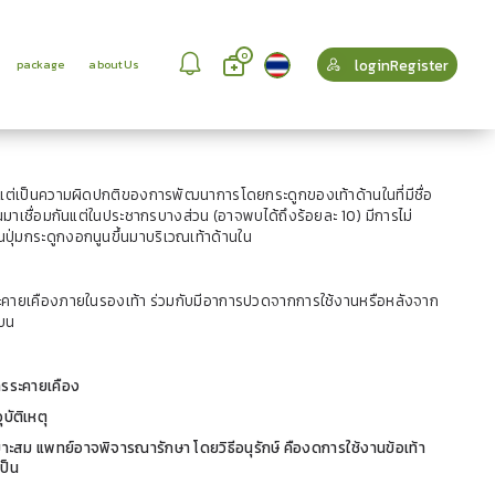
0
loginRegister
package
aboutUs
ก แต่เป็นความผิดปกติของการพัฒนาการโดยกระดูกของเท้าด้านในที่มีชื่อ
้นมาเชื่อมกันแต่ในประชากรบางส่วน (อาจพบได้ถึงร้อยละ 10) มีการไม่
็นปุ่มกระดูกงอกนูนขึ้นมาบริเวณเท้าด้านใน
ารระคายเคืองภายในรองเท้า ร่วมกับมีอาการปวดจากการใช้งานหรือหลังจาก
แบน
ารระคายเคือง
บัติเหตุ
าะสม แพทย์อาจพิจารณารักษา โดยวิธีอนุรักษ์ คืองดการใช้งานข้อเท้า
ป็น