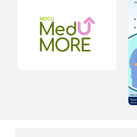
0
lesson
0m
“เท้าแป” ในเด็ก
0.0
(
0
rating
)
15
cardProgram.points