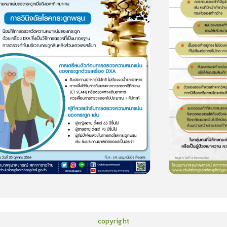
15
cardProgram.points
copyright