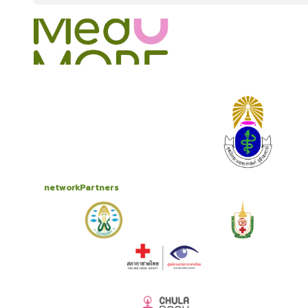
onlineCourses
academicConferences
news
infographic
package
aboutUs
networkPartners