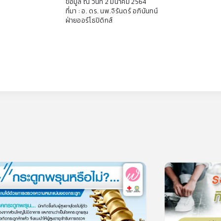
ข้อมูล ณ วันที่ 2 มีนาคม 2564
ที่มา : อ. ดร. นพ.จิรันดร์ อภินันทน์
ฝ่ายออร์โธปิดิกส์
0
lesson
0
lesson
0m
รองเท้าแบบไหน ที่ใช่
ูกพรุนหรือไม่ ?
0.
0.0
(
0
rating
)