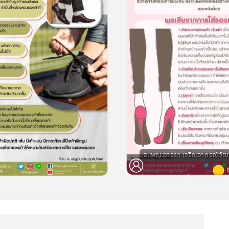
อ. พญ.อารยา เจริญอาภรณ์วัฒ
1
cardProgram.speaker
15
cardProgram.points