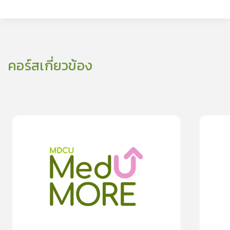
คอร์สเกี่ยวข้อง
0
lesson
0m
0
les
0
รู้จักโรคมะเร็งตับอ่อน
“ผื่นภูมิแพ้
0.0
(
0
rating
)
moreDetails