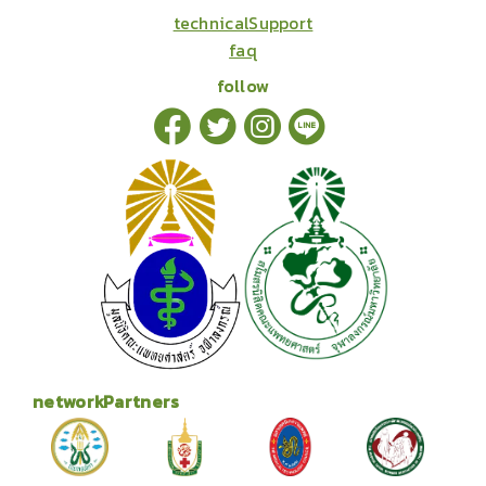
technicalSupport
faq
follow
networkPartners