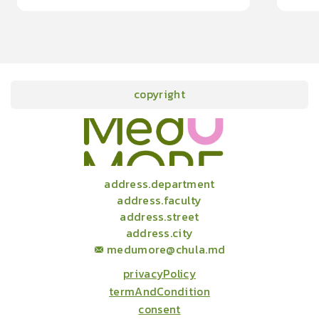
15
cardProgram.points
copyright
onlineCourses
academicConferences
news
infographic
package
aboutUs
address.department
address.faculty
address.street
address.city
medumore@chula.md
privacyPolicy
termAndCondition
consent