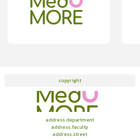
0.0
(
0
rating
)
moreDetails
15
cardProgram.points
copyright
onlineCourses
academicConferences
news
infographic
package
aboutUs
address.department
address.faculty
address.street