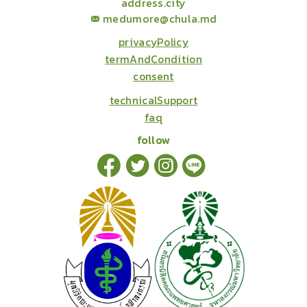
address.city
medumore@chula.md
privacyPolicy
termAndCondition
consent
technicalSupport
faq
follow