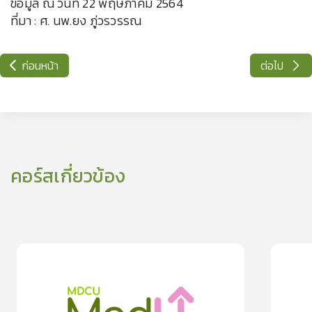
ข้อมูล ณ วันที่ 22 พฤษภาคม 2564
ที่มา : ศ. นพ.ยง ภู่วรวรรณ
ก่อนหน้า
ต่อไป
คอร์สเกี่ยวข้อง
0
lesson
0m
0
les
สืบสานประเพณีสูงกรานต์ อย่างเป็นสุขและปลอดภัยจาก “โค
เดินทางช่ว
0
วิด-19”