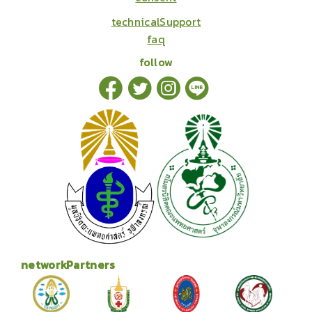
technicalSupport
faq
follow
networkPartners