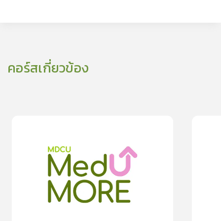
คอร์สเกี่ยวข้อง
0
lesson
0m
0
les
รับมืออย่างเข้าใจ… เมื่อ คุณพ่อเข้าสู่วัยทอง
“เท้าแป” ใ
0
0.0
(
0
rating
)
moreDetails