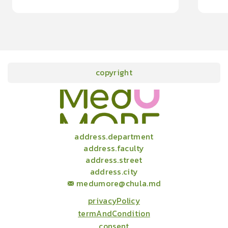
15
cardProgram.points
copyright
onlineCourses
academicConferences
news
infographic
package
aboutUs
address.department
address.faculty
address.street
address.city
medumore@chula.md
privacyPolicy
termAndCondition
consent