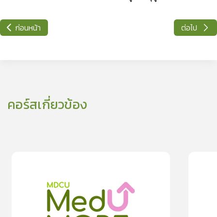
ก่อนหน้า
ต่อไป
คอร์สเกี่ยวข้อง
0
lesson
0m
0
les
0
ปฏิบัติตัวอย่างไรปลอดภัยจากพิษสุนัขบ้า
ตรวจสุขภาพ
0.0
(
0
rating
)
moreDetails