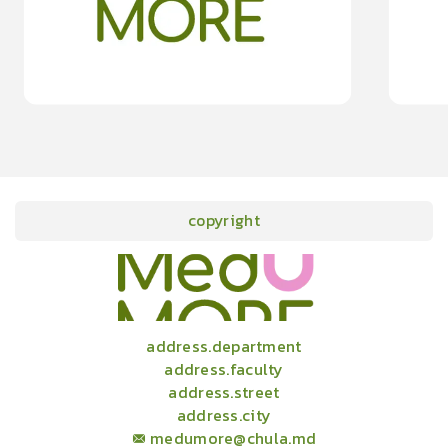
15
cardProgram.points
copyright
onlineCourses
academicConferences
news
infographic
package
aboutUs
address.department
address.faculty
address.street
address.city
medumore@chula.md