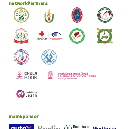
networkPartners
mainSponsor