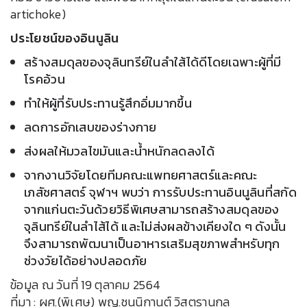
artichoke)
ประโยชน์ของอินนูลิน
สร้างสมดุลของจุลินทรีย์ในลำใส้ได้ดีโดยเฉพาะผู้ที่มี
โรคอ้วน
ทำให้ผู้ที่รับประทานรู้สึกอิ่มมากขึ้น
ลดการอักเสบของร่างกาย
ส่งผลให้มวลไขมันและน้ำหนักลดลงได้
จากงานวิจัยโดยทีมคณะแพทยศาสตร์และคณะ
เภสัชศาสตร์ จุฬาฯ พบว่า การรับประทานอินนูลินที่สกัด
จากแก่นตะวันด้วยวิธีพิเศษสามารถสร้างสมดุลของ
จุลินทรีย์ในลำไส้ได้ และไม่ส่งผลข้างเคียงใด ๆ ดังนั้น
จึงสามารถพัฒนาเป็นอาหารเสริมสุขภาพสำหรับทุก
ช่วงวัยได้อย่างปลอดภัย
ข้อมูล ณ วันที่ 19 ตุลาคม 2564
ที่มา : ผศ.(พิเศษ) พญ.ชนนิกานต์ วิสูตรานุกูล