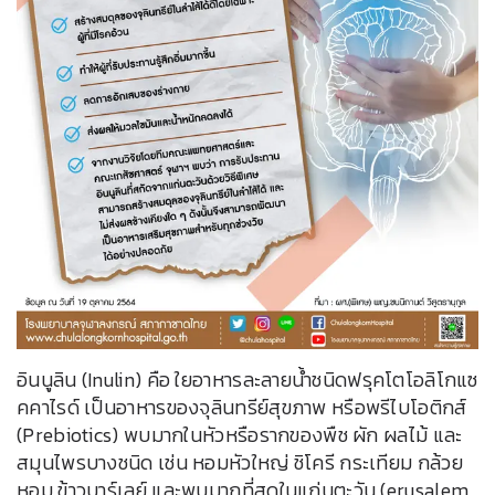
อินนูลิน (Inulin) คือ ใยอาหารละลายน้ำชนิดฟรุคโตโอลิโกแซ
คคาไรด์ เป็นอาหารของจุลินทรีย์สุขภาพ หรือพรีไบโอติกส์
(Prebiotics) พบมากในหัวหรือรากของพืช ผัก ผลไม้ และ
สมุนไพรบางชนิด เช่น หอมหัวใหญ่ ชิโครี กระเทียม กล้วย
หอม ข้าวบาร์เลย์ และพบมากที่สุดในแก่นตะวัน (erusalem