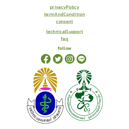
privacyPolicy
termAndCondition
consent
technicalSupport
faq
follow