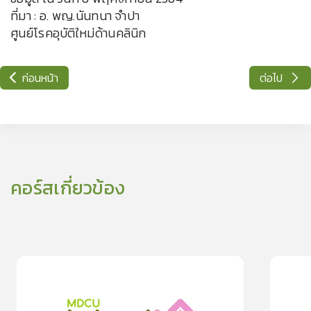
ที่มา : อ. พญ.นันทนา จำปา
ศูนย์โรคอุบัติใหม่ด้านคลินิก
ก่อนหน้า
ต่อไป
คอร์สเกี่ยวข้อง
0
lesson
0m
0
les
0
ทำกิจกรรมภายในครอบครัวให้สุขใจ ห่างไกล “โควิด-19”
สังเกตอาการ