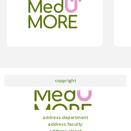
0.0
(
0
rating
)
moreDetails
15
cardProgram.points
copyright
onlineCourses
academicConferences
news
infographic
package
aboutUs
address.department
address.faculty
address.street