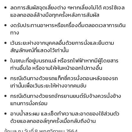
ลดการสัมผัสจุดเสี่ยงต่าง ๆหากเลี่ยงไม่ได้ ควรใช้เจล
แอลกอฮอล์ล้างมือทุกครั้งหลังการสัมผัส
งด
รับประทานอาหารหรือเครื่องดื่มตลอดเวลาการเดิน
ทาง
เว้นระยะห่างจากบุคคลอื่นด้วยการนั่งและยืนตาม
สัญลักษณ์ที่แสดงไว้เท่านั้น
ในขณะที่อยู่บนรถเมล์ หรือรถไฟฟ้าหากมีผู้โดยสาร
ท่านอื่นไอ หรือจามให้หันหน้าออกไปทางอื่น
กรณีเดินทางด้วยรถแท็กซี่ควรนั่งตอนหลังของรถ
เท่านั้นเพื่อเว้นระยะให้ห่างจากคนขับ
กรณีเดินทางด้วยรถจักรยานยนต์รับจ้างควรนั่งข้าง
แทนการนั่งคร่อม
อาบน้ำสระผม และเช็ดทำความสะอาดของใช้ส่วนตัว
ด้วยแอลกอฮอล์ทุกครั้งเมื่อกลับถึงบ้าน
ข้อมูล ณ วันที่ 8 พฤศจิกายน 2564