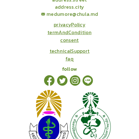
address.city
medumore@chula.md
privacyPolicy
termAndCondition
consent
technicalSupport
faq
follow