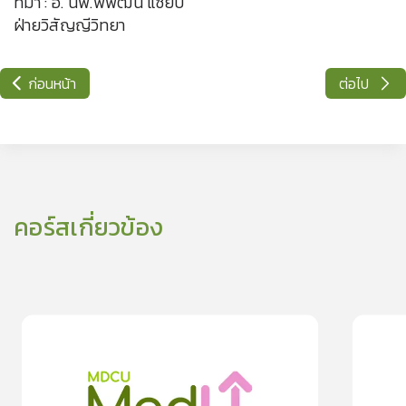
ที่มา : อ. นพ.พิพัฒน์ แซ่ยับ
ฝ่ายวิสัญญีวิทยา
ก่อนหน้า
ต่อไป
คอร์สเกี่ยวข้อง
0
lesson
0m
0
les
0
ใจสั่น สัญญาณเตือนโรคอันตราย
อันตรายจาก
0.0
(
0
rating
)