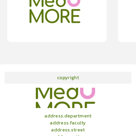
moreDetails
15
cardProgram.points
copyright
onlineCourses
academicConferences
news
infographic
package
aboutUs
address.department
address.faculty
address.street