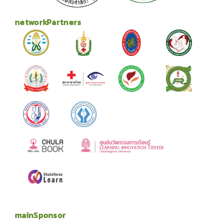
networkPartners
mainSponsor