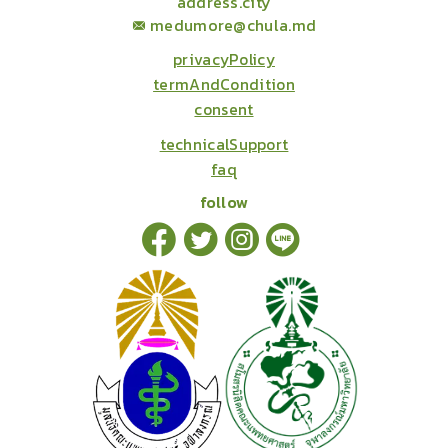
address.city
medumore@chula.md
privacyPolicy
termAndCondition
consent
technicalSupport
faq
follow