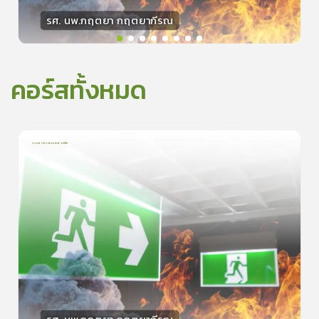
รศ. นพ.กฤตยา กฤตยากีรณ
วิทยากร
15
คะแนน
คอร์สทั้งหมด
การเอาตัวรอดจากอัคคีภัย
1
บทเรียน
5นาที
5.0
(
1
ลำดับ
)
0
ดูรายละเอียดเพิ่มเติม