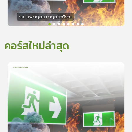
รศ. นพ.กฤตยา กฤตยากีรณ
วิทยากร
15
คะแนน
คอร์สใหม่ล่าสุด
การเอาตัวรอดจากอัคคีภัย
1
บทเรียน
5นาที
5.0
(
1
ลำดับ
)
0
ดูรายละเอียดเพิ่มเติม