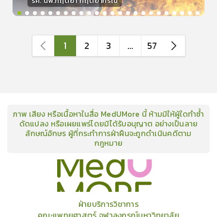
รศ. นพ.กฤตยา กฤตยากีรณ
วิทยากร
15
คะแนน
1
2
3
...
57
ภาพ เสียง หรือเนื้อหาในสื่อ MedUMore นี้ ห้ามมิให้ผู้ใดทำซ้ำ
ดัดแปลง หรือเผยแพร่โดยมิได้รับอนุญาต อย่างเป็นลาย
ลักษณ์อักษร ผู้ที่กระทำการฝ่าฝืนจะถูกดำเนินคดีตาม
กฎหมาย
คอร์ส
คลังเนื้อหาประชุมวิชาการ
ข่าวสาร
อินโฟกราฟิก
แพ็คเก็จ
เกี่ยวกับเรา
ฝ่ายบริการวิชาการ
คณะแพทยศาสตร์ จุฬาลงกรณ์มหาวิทยาลัย