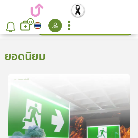
0
ค้นหา
เรียงลำดับ
ยอดนิยม
การเอาตัวรอดจากอัคคีภัย
1
บทเรียน
5นาที
5.0
(
1
ลำดับ
)
5
ดูรายละเอียดเพิ่มเติม