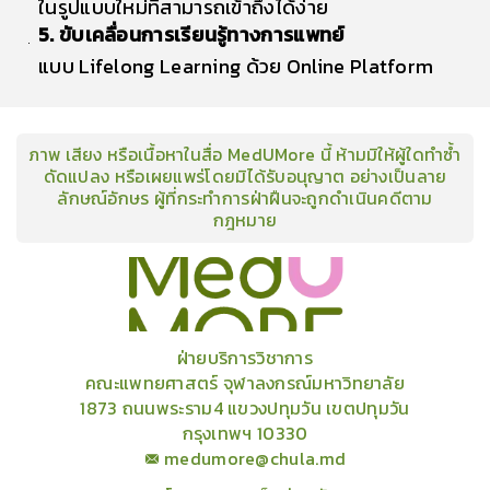
ในรูปแบบใหม่ที่สามารถเข้าถึงได้ง่าย
5. ขับเคลื่อนการเรียนรู้ทางการแพทย์
แบบ Lifelong Learning ด้วย Online Platform
ภาพ เสียง หรือเนื้อหาในสื่อ MedUMore นี้ ห้ามมิให้ผู้ใดทำซ้ำ
ดัดแปลง หรือเผยแพร่โดยมิได้รับอนุญาต อย่างเป็นลาย
ลักษณ์อักษร ผู้ที่กระทำการฝ่าฝืนจะถูกดำเนินคดีตาม
กฎหมาย
คอร์ส
คลังเนื้อหาประชุมวิชาการ
ข่าวสาร
อินโฟกราฟิก
แพ็คเก็จ
เกี่ยวกับเรา
ฝ่ายบริการวิชาการ
คณะแพทยศาสตร์ จุฬาลงกรณ์มหาวิทยาลัย
1873 ถนนพระราม4 แขวงปทุมวัน เขตปทุมวัน
กรุงเทพฯ 10330
medumore@chula.md