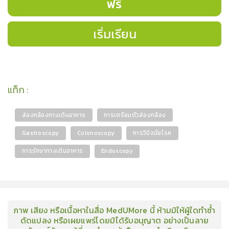
ฟรี
เริ่มเรียน
แท็ก
:
ส่องกล้องทางเดินอาหาร
การเตรียมตัวส่องกล้อง
Gastroscopy
Colonoscopy
การวินิจฉัยโรค
การรักษาทางเดินอาหาร
Endoscopy
ภาพ เสียง หรือเนื้อหาในสื่อ MedUMore นี้ ห้ามมิให้ผู้ใดทำซ้ำ
ดัดแปลง หรือเผยแพร่โดยมิได้รับอนุญาต อย่างเป็นลาย