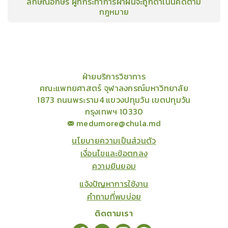
ลักษณ์อักษร ผู้ที่กระทำการฝ่าฝืนจะถูกดำเนินคดีตาม
กฎหมาย
คอร์ส
คลังเนื้อหาประชุมวิชาการ
ข่าวสาร
อินโฟกราฟิก
แพ็คเก็จ
เกี่ยวกับเรา
ฝ่ายบริการวิชาการ
คณะแพทยศาสตร์ จุฬาลงกรณ์มหาวิทยาลัย
1873 ถนนพระราม4 แขวงปทุมวัน เขตปทุมวัน
กรุงเทพฯ 10330
medumore@chula.md
นโยบายความเป็นส่วนตัว
เงื่อนไขและข้อตกลง
ความยินยอม
แจ้งปัญหาการใช้งาน
คำถามที่พบบ่อย
ติดตามเรา