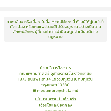
ภาพ เสียง หรือเนื้อหาในสื่อ MedUMore นี้ ห้ามมิให้ผู้ใดทำซ้ำ
ดัดแปลง หรือเผยแพร่โดยมิได้รับอนุญาต อย่างเป็นลาย
ลักษณ์อักษร ผู้ที่กระทำการฝ่าฝืนจะถูกดำเนินคดีตาม
กฎหมาย
คอร์ส
คลังเนื้อหาประชุมวิชาการ
ข่าวสาร
อินโฟกราฟิก
แพ็คเก็จ
เกี่ยวกับเรา
ฝ่ายบริการวิชาการ
คณะแพทยศาสตร์ จุฬาลงกรณ์มหาวิทยาลัย
1873 ถนนพระราม4 แขวงปทุมวัน เขตปทุมวัน
กรุงเทพฯ 10330
medumore@chula.md
นโยบายความเป็นส่วนตัว
เงื่อนไขและข้อตกลง