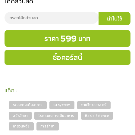
โค้ดส่วนลด
นำไปใช้
599
ราคา
บาท
ซื้อคอร์สนี้
แท็ก
:
ระบบทางเดินอาหาร
GI system
กายวิภาคศาสตร์
สรีรวิทยา
โรคระบบทางเดินอาหาร
Basic Science
การวินิจฉัย
การรักษา