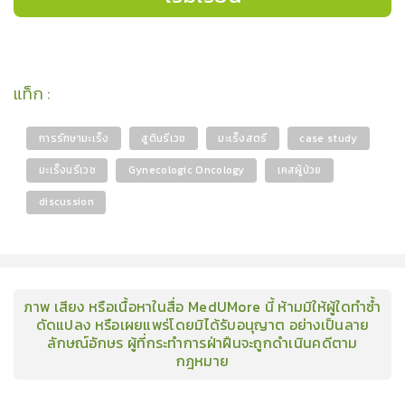
แท็ก
:
การรักษามะเร็ง
สูตินรีเวช
มะเร็งสตรี
case study
มะเร็งนรีเวช
Gynecologic Oncology
เคสผู้ป่วย
discussion
ภาพ เสียง หรือเนื้อหาในสื่อ MedUMore นี้ ห้ามมิให้ผู้ใดทำซ้ำ
ดัดแปลง หรือเผยแพร่โดยมิได้รับอนุญาต อย่างเป็นลาย
ลักษณ์อักษร ผู้ที่กระทำการฝ่าฝืนจะถูกดำเนินคดีตาม
กฎหมาย
คอร์ส
คลังเนื้อหาประชุมวิชาการ
ข่าวสาร
อินโฟกราฟิก
แพ็คเก็จ
เกี่ยวกับเรา