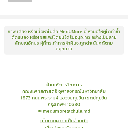
ภาพ เสียง หรือเนื้อหาในสื่อ MedUMore นี้ ห้ามมิให้ผู้ใดทำซ้ำ
ดัดแปลง หรือเผยแพร่โดยมิได้รับอนุญาต อย่างเป็นลาย
ลักษณ์อักษร ผู้ที่กระทำการฝ่าฝืนจะถูกดำเนินคดีตาม
กฎหมาย
คอร์ส
คลังเนื้อหาประชุมวิชาการ
ข่าวสาร
อินโฟกราฟิก
แพ็คเก็จ
เกี่ยวกับเรา
ฝ่ายบริการวิชาการ
คณะแพทยศาสตร์ จุฬาลงกรณ์มหาวิทยาลัย
1873 ถนนพระราม4 แขวงปทุมวัน เขตปทุมวัน
กรุงเทพฯ 10330
medumore@chula.md
นโยบายความเป็นส่วนตัว
เงื่อนไขและข้อตกลง