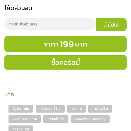
โค้ดส่วนลด
นำไปใช้
199
ราคา
บาท
ซื้อคอร์สนี้
แท็ก
:
Colochula
ครบรอบ 25 ปี
สู่สากล
การเติบโต
Zero to Global
ความสำเร็จ
Colochula Journey
การยอมรับ