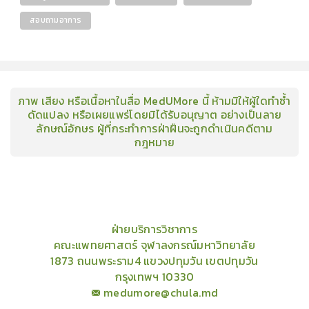
สอบถามอาการ
ภาพ เสียง หรือเนื้อหาในสื่อ MedUMore นี้ ห้ามมิให้ผู้ใดทำซ้ำ
ดัดแปลง หรือเผยแพร่โดยมิได้รับอนุญาต อย่างเป็นลาย
ลักษณ์อักษร ผู้ที่กระทำการฝ่าฝืนจะถูกดำเนินคดีตาม
กฎหมาย
คอร์ส
คลังเนื้อหาประชุมวิชาการ
ข่าวสาร
อินโฟกราฟิก
แพ็คเก็จ
เกี่ยวกับเรา
ฝ่ายบริการวิชาการ
คณะแพทยศาสตร์ จุฬาลงกรณ์มหาวิทยาลัย
1873 ถนนพระราม4 แขวงปทุมวัน เขตปทุมวัน
กรุงเทพฯ 10330
medumore@chula.md