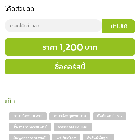
โค้ดส่วนลด
นำไปใช้
1,200
ราคา
บาท
ซื้อคอร์สนี้
แท็ก
:
ภาษาอังกฤษแพทย์
ภาษาอังกฤษพยาบาล
ศัพท์แพทย์ ENG
สื่อสารทางการแพทย์
การออกเสียง ENG
ฝึกพูดทางการแพทย์
พรีเซ้นต์เคส
คำศัพท์พื้นฐาน