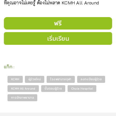
ที่คุณอาจไม่เคยรู้ ต้องไม่พลาด KCMH All Around
ฟรี
เริ่มเรียน
แท็ก
:
KCMH
ผู้ป่วยใหม่
โรงพยาบาลจุฬา
ลงทะเบียนผู้ป่วย
KCMH All Around
ขั้นตอนผู้ป่วย
Chula Hospital
การรักษาพยาบาล