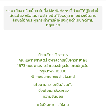
ภาพ เสียง หรือเนื้อหาในสื่อ MedUMore นี้ ห้ามมิให้ผู้ใดทำซ้ำ
ดัดแปลง หรือเผยแพร่โดยมิได้รับอนุญาต อย่างเป็นลาย
ลักษณ์อักษร ผู้ที่กระทำการฝ่าฝืนจะถูกดำเนินคดีตาม
กฎหมาย
คอร์ส
คลังเนื้อหาประชุมวิชาการ
ข่าวสาร
อินโฟกราฟิก
แพ็คเก็จ
เกี่ยวกับเรา
ฝ่ายบริการวิชาการ
คณะแพทยศาสตร์ จุฬาลงกรณ์มหาวิทยาลัย
1873 ถนนพระราม4 แขวงปทุมวัน เขตปทุมวัน
กรุงเทพฯ 10330
medumore@chula.md
นโยบายความเป็นส่วนตัว
เงื่อนไขและข้อตกลง
ความยินยอม
แจ้งปัญหาการใช้งาน