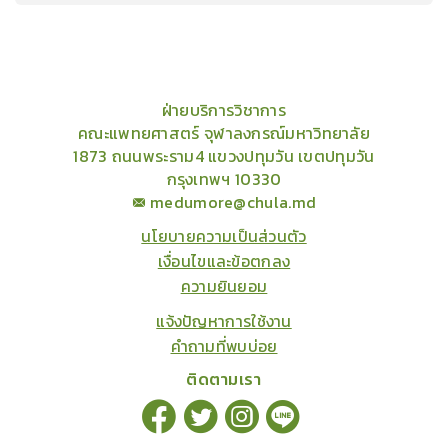
คอร์ส
คลังเนื้อหาประชุมวิชาการ
ข่าวสาร
อินโฟกราฟิก
แพ็คเก็จ
เกี่ยวกับเรา
ฝ่ายบริการวิชาการ
คณะแพทยศาสตร์ จุฬาลงกรณ์มหาวิทยาลัย
1873 ถนนพระราม4 แขวงปทุมวัน เขตปทุมวัน
กรุงเทพฯ 10330
medumore@chula.md
นโยบายความเป็นส่วนตัว
เงื่อนไขและข้อตกลง
ความยินยอม
แจ้งปัญหาการใช้งาน
คำถามที่พบบ่อย
ติดตามเรา