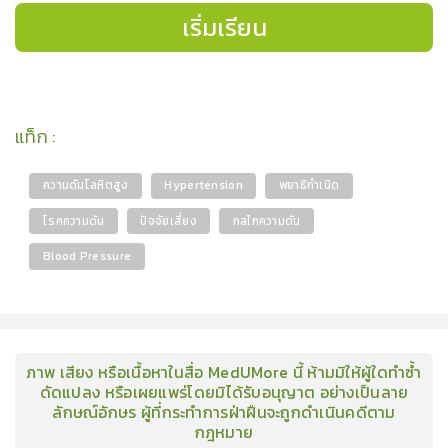
เริ่มเรียน
แท็ก
:
ความดันโลหิตสูง
Hypertension
พยาธิกำเนิด
โรคความดัน
ปัจจัยเสี่ยง
กลไกความดัน
Blood Pressure
ภาพ เสียง หรือเนื้อหาในสื่อ MedUMore นี้ ห้ามมิให้ผู้ใดทำซ้ำ
ดัดแปลง หรือเผยแพร่โดยมิได้รับอนุญาต อย่างเป็นลาย
ลักษณ์อักษร ผู้ที่กระทำการฝ่าฝืนจะถูกดำเนินคดีตาม
กฎหมาย