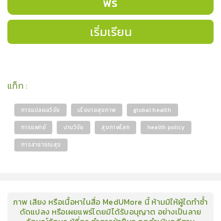
ฟรี
เริ่มเรียน
แท็ก
:
การแปลผลวิจัย
นโยบายสุขภาพ
global health
การแพทย์
งานวิจัย
สุขภาพโลก
health policy
การสาธารณสุข
ภาพ เสียง หรือเนื้อหาในสื่อ MedUMore นี้ ห้ามมิให้ผู้ใดทำซ้ำ
ดัดแปลง หรือเผยแพร่โดยมิได้รับอนุญาต อย่างเป็นลาย