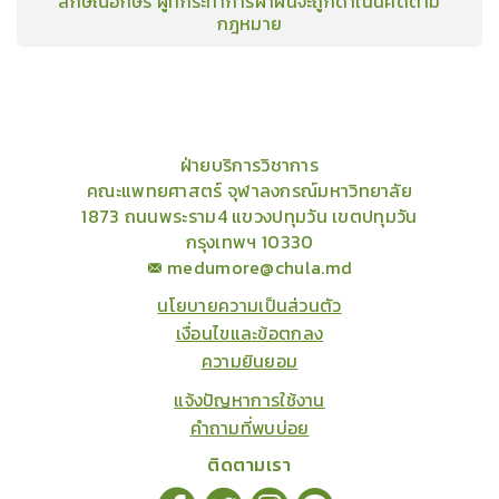
ลักษณ์อักษร ผู้ที่กระทำการฝ่าฝืนจะถูกดำเนินคดีตาม
กฎหมาย
คอร์ส
คลังเนื้อหาประชุมวิชาการ
ข่าวสาร
อินโฟกราฟิก
แพ็คเก็จ
เกี่ยวกับเรา
ฝ่ายบริการวิชาการ
คณะแพทยศาสตร์ จุฬาลงกรณ์มหาวิทยาลัย
1873 ถนนพระราม4 แขวงปทุมวัน เขตปทุมวัน
กรุงเทพฯ 10330
medumore@chula.md
นโยบายความเป็นส่วนตัว
เงื่อนไขและข้อตกลง
ความยินยอม
แจ้งปัญหาการใช้งาน
คำถามที่พบบ่อย
ติดตามเรา