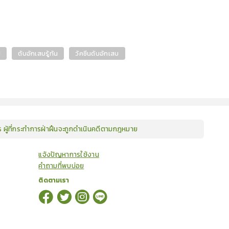
บ
ตับอักเสบรู้ทัน
วัคซีนตับอักเสบ
ษร ผู้ที่กระทำการฝ่าฝืนจะถูกดำเนินคดีตามกฎหมาย
แจ้งปัญหาการใช้งาน
คำถามที่พบบ่อย
ติดตามเรา