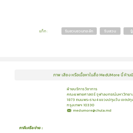
แท็ก
:
ริมสวนชวนทอล์ก
ริมสวน
รู
ภาพ เสียง หรือเนื้อหาในสื่อ MedUMore นี้ ห้าม
คอร์ส
คลังเนื้อหาประชุมวิชาการ
ข่าวสาร
อินโฟกราฟิก
ฝ่ายบริการวิชาการ
แพ็คเก็จ
เกี่ยวกับเรา
คณะแพทยศาสตร์ จุฬาลงกรณ์มหาวิทยาล
1873 ถนนพระราม4 แขวงปทุมวัน เขตปทุ
กรุงเทพฯ 10330
medumore@chula.md
ภาคีเครือข่าย :