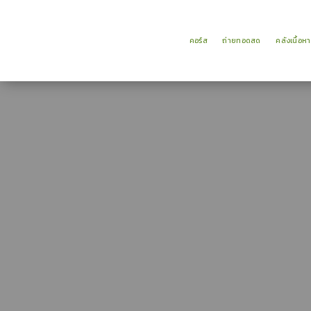
คอร์ส
ถ่ายทอดสด
คลังเนื้อห