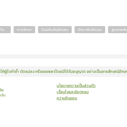
้ทัน
การรักษา
ป้องกันตับอักเสบ
รักษาตับอักเสบ
สุขภาพตั
มิให้ผู้ใดทำซ้ำ ดัดแปลง หรือเผยแพร่โดยมิได้รับอนุญาต อย่างเป็นลายลักษณ์อัก
นโยบายความเป็นส่วนตัว
ัย
เงื่อนไขและข้อตกลง
มวัน
ความยินยอม