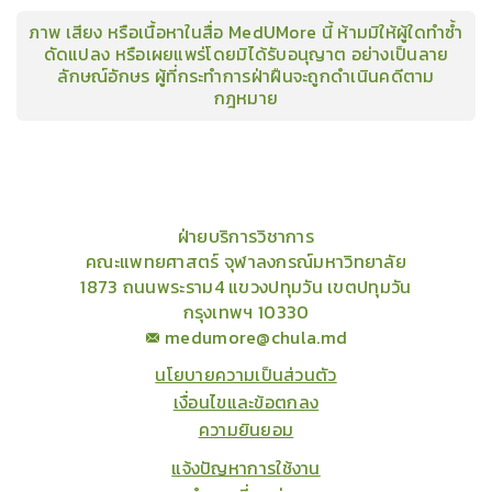
ภาพ เสียง หรือเนื้อหาในสื่อ MedUMore นี้ ห้ามมิให้ผู้ใดทำซ้ำ
ดัดแปลง หรือเผยแพร่โดยมิได้รับอนุญาต อย่างเป็นลาย
ลักษณ์อักษร ผู้ที่กระทำการฝ่าฝืนจะถูกดำเนินคดีตาม
กฎหมาย
คอร์ส
คลังเนื้อหาประชุมวิชาการ
ข่าวสาร
อินโฟกราฟิก
แพ็คเก็จ
เกี่ยวกับเรา
ฝ่ายบริการวิชาการ
คณะแพทยศาสตร์ จุฬาลงกรณ์มหาวิทยาลัย
1873 ถนนพระราม4 แขวงปทุมวัน เขตปทุมวัน
กรุงเทพฯ 10330
medumore@chula.md
นโยบายความเป็นส่วนตัว
เงื่อนไขและข้อตกลง
ความยินยอม
แจ้งปัญหาการใช้งาน