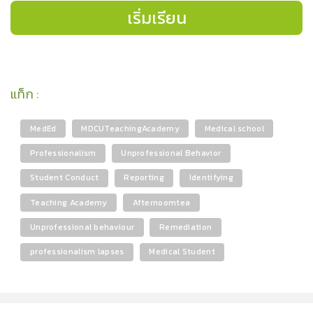
เริ่มเรียน
แท็ก
:
MedEd
MDCUTeachingAcademy
Medical school
Professionalism
Unprofessional Behavior
Student Conduct
Reporting
Identifying
Teaching Academy
Afternoomtea
Unprofessional behaviour
Remediation
professionalism lapses
Medical Student