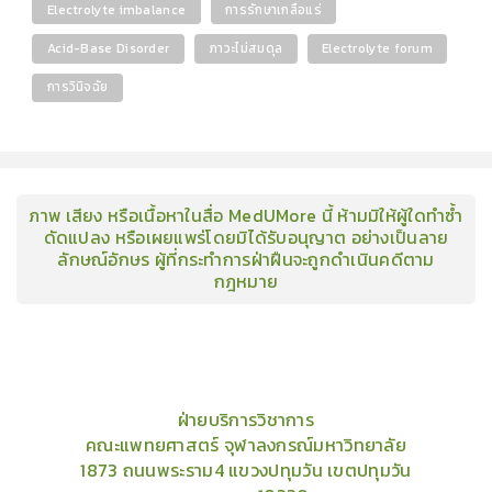
Electrolyte imbalance
การรักษาเกลือแร่
Acid-Base Disorder
ภาวะไม่สมดุล
Electrolyte forum
การวินิจฉัย
ภาพ เสียง หรือเนื้อหาในสื่อ MedUMore นี้ ห้ามมิให้ผู้ใดทำซ้ำ
ดัดแปลง หรือเผยแพร่โดยมิได้รับอนุญาต อย่างเป็นลาย
ลักษณ์อักษร ผู้ที่กระทำการฝ่าฝืนจะถูกดำเนินคดีตาม
กฎหมาย
คอร์ส
คลังเนื้อหาประชุมวิชาการ
ข่าวสาร
อินโฟกราฟิก
แพ็คเก็จ
เกี่ยวกับเรา
ฝ่ายบริการวิชาการ
คณะแพทยศาสตร์ จุฬาลงกรณ์มหาวิทยาลัย
1873 ถนนพระราม4 แขวงปทุมวัน เขตปทุมวัน