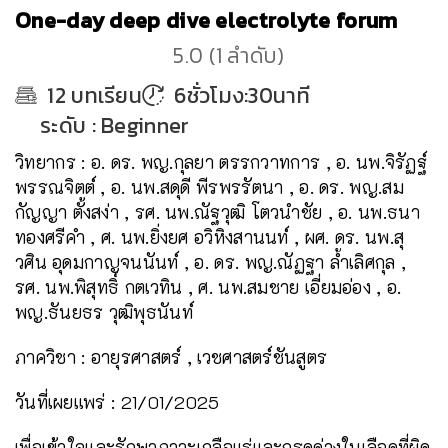
One-day deep dive electrolyte forum
5.0
(
1
ลำดับ
)
12
บทเรียน
6ชั่วโมง:30นาที
ระดับ
:
Beginner
วิทยากร : อ. ดร. พญ.กุลยา ตรรกวาทการ , อ. นพ.จิรัฏฐ์
พรรณจิตต์ , อ. นพ.สดุดี พีรพรรัตนา , อ. ดร. พญ.สม
กัญญา ตั้งสง่า , รศ. นพ.ณัฐวุฒิ โตวนำชัย , อ. นพ.ธนา
ทองศรีคำ , ศ. นพ.ยิ่งยศ อวิหิงสานนท์ , ผศ. ดร. นพ.สุ
วศิน อุดมกาญจนนันท์ , อ. ดร. พญ.ณัฏฐา ล้ำเลิศกุล ,
รศ. นพ.พิสุทธิ์ กตเวทิน , ศ. นพ.สมชาย เอี่ยมอ่อง , อ.
พญ.ธันยธร วุฒิพุธนันท์
ภาควิชา : อายุรศาสตร์ , เวชศาสตร์ชันสูตร
วันที่เผยแพร่ : 21/01/2025
เพื่อเข้าใจและรักษาภาวะเกลือแร่และกรดด่างในเลือดที่ผิด