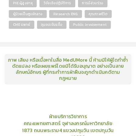
PIE ผู้สูงอายุ
วิจัยเชิงปฏิบัติการ
การมีส่วนร่วม
ผู้ป่วยเป็นศูนย์กลาง
Research ENG
คุณภาพชีวิต
CME แพทย์
ชุมชนเข้มแข็ง
Public Involvement
ภาพ เสียง หรือเนื้อหาในสื่อ MedUMore นี้ ห้ามมิให้ผู้ใดทำซ้ำ
ดัดแปลง หรือเผยแพร่โดยมิได้รับอนุญาต อย่างเป็นลาย
ลักษณ์อักษร ผู้ที่กระทำการฝ่าฝืนจะถูกดำเนินคดีตาม
กฎหมาย
คอร์ส
คลังเนื้อหาประชุมวิชาการ
ข่าวสาร
อินโฟกราฟิก
แพ็คเก็จ
เกี่ยวกับเรา
ฝ่ายบริการวิชาการ
คณะแพทยศาสตร์ จุฬาลงกรณ์มหาวิทยาลัย
1873 ถนนพระราม4 แขวงปทุมวัน เขตปทุมวัน