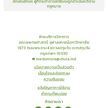
ลักษณ์อักษร ผู้ที่กระทำการฝ่าฝืนจะถูกดำเนินคดีตาม
กฎหมาย
คอร์ส
คลังเนื้อหาประชุมวิชาการ
ข่าวสาร
อินโฟกราฟิก
แพ็คเก็จ
เกี่ยวกับเรา
ฝ่ายบริการวิชาการ
คณะแพทยศาสตร์ จุฬาลงกรณ์มหาวิทยาลัย
1873 ถนนพระราม4 แขวงปทุมวัน เขตปทุมวัน
กรุงเทพฯ 10330
medumore@chula.md
นโยบายความเป็นส่วนตัว
เงื่อนไขและข้อตกลง
ความยินยอม
แจ้งปัญหาการใช้งาน
คำถามที่พบบ่อย
ติดตามเรา