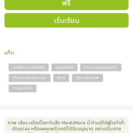
ฟรี
เริ่มเรียน
แท็ก
:
อนามัยการเจริญพันธุ์
สุขภาพสตรี
การวางแผนครอบครัว
Preconception care
WHO
สุขภาพทางเพศ
การคุมกำเนิด
ภาพ เสียง หรือเนื้อหาในสื่อ MedUMore นี้ ห้ามมิให้ผู้ใดทำซ้ำ
ดัดแปลง หรือเผยแพร่โดยมิได้รับอนุญาต อย่างเป็นลาย