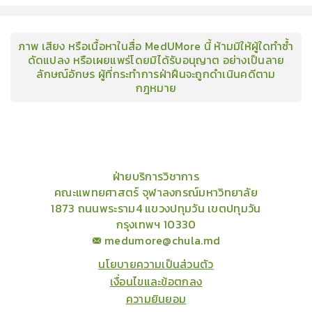
ภาพ เสียง หรือเนื้อหาในสื่อ MedUMore นี้ ห้ามมิให้ผู้ใดทำซ้ำ
ดัดแปลง หรือเผยแพร่โดยมิได้รับอนุญาต อย่างเป็นลาย
ลักษณ์อักษร ผู้ที่กระทำการฝ่าฝืนจะถูกดำเนินคดีตาม
กฎหมาย
คอร์ส
คลังเนื้อหาประชุมวิชาการ
ข่าวสาร
อินโฟกราฟิก
แพ็คเก็จ
เกี่ยวกับเรา
ฝ่ายบริการวิชาการ
คณะแพทยศาสตร์ จุฬาลงกรณ์มหาวิทยาลัย
1873 ถนนพระราม4 แขวงปทุมวัน เขตปทุมวัน
กรุงเทพฯ 10330
medumore@chula.md
นโยบายความเป็นส่วนตัว
เงื่อนไขและข้อตกลง
ความยินยอม