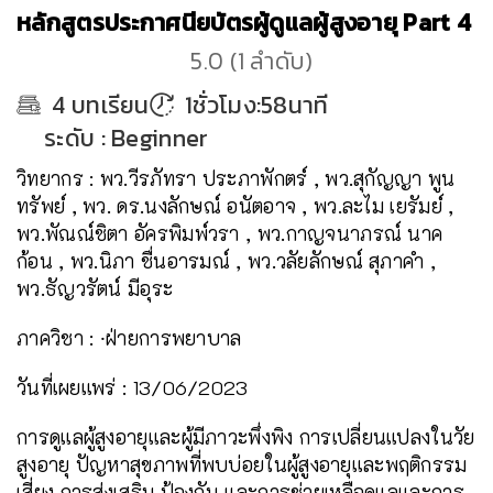
หลักสูตรประกาศนียบัตรผู้ดูแลผู้สูงอายุ Part 4
5.0
(
1
ลำดับ
)
4
บทเรียน
1ชั่วโมง:58นาที
ระดับ
:
Beginner
วิทยากร : พว.วีรภัทรา ประภาพักตร์ , พว.สุกัญญา พูน
ทรัพย์ , พว. ดร.นงลักษณ์ อนัตอาจ , พว.ละไม เยรัมย์ ,
พว.พัณณ์ชิตา อัครพิมพ์วรา , พว.กาญจนาภรณ์ นาค
ก้อน , พว.นิภา ชื่นอารมณ์ , พว.วลัยลักษณ์ สุภาคำ ,
พว.ธัญวรัตน์ มีอุระ
ภาควิชา : ⸱ฝ่ายการพยาบาล
วันที่เผยแพร่ : 13/06/2023
การดูแลผู้สูงอายุและผู้มีภาวะพึ่งพิง การเปลี่ยนแปลงในวัย
สูงอายุ ปัญหาสุขภาพที่พบบ่อยในผู้สูงอายุและพฤติกรรม
เสี่ยง การส่งเสริม ป้องกัน และการช่วยเหลือดูแลและการ