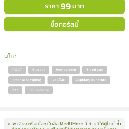
99
ราคา
บาท
ซื้อคอร์สนี้
แท็ก
:
POCT
Glucose
Hemoglobin
Blood gas
Arterial sampling
เจาะเลือด
Capillary puncture
ศรว
Lab bedside
ภาพ เสียง หรือเนื้อหาในสื่อ MedUMore นี้ ห้ามมิให้ผู้ใดทำซ้ำ