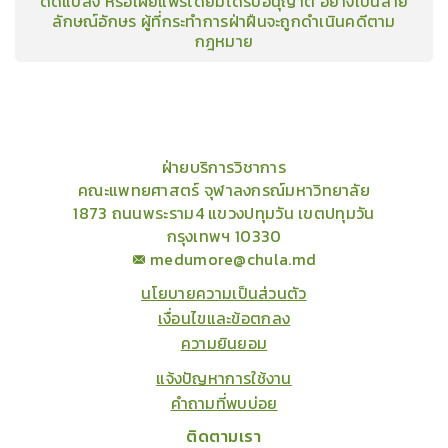
ดัดแปลง หรือเผยแพร่โดยมิได้รับอนุญาต อย่างเป็นลาย
ลักษณ์อักษร ผู้ที่กระทำการฝ่าฝืนจะถูกดำเนินคดีตาม
กฎหมาย
คอร์ส
คลังเนื้อหาประชุมวิชาการ
ข่าวสาร
อินโฟกราฟิก
แพ็คเก็จ
เกี่ยวกับเรา
ฝ่ายบริการวิชาการ
คณะแพทยศาสตร์ จุฬาลงกรณ์มหาวิทยาลัย
1873 ถนนพระราม4 แขวงปทุมวัน เขตปทุมวัน
กรุงเทพฯ 10330
medumore@chula.md
นโยบายความเป็นส่วนตัว
เงื่อนไขและข้อตกลง
ความยินยอม
แจ้งปัญหาการใช้งาน
คำถามที่พบบ่อย
ติดตามเรา