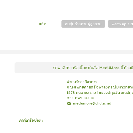
แท็ก
:
อบอุ่นร่างกายผู้สูงอายุ
warm up eld
ภาพ เสียง หรือเนื้อหาในสื่อ MedUMore นี้ ห้าม
คอร์ส
คลังเนื้อหาประชุมวิชาการ
ข่าวสาร
อินโฟกราฟิก
ฝ่ายบริการวิชาการ
แพ็คเก็จ
เกี่ยวกับเรา
คณะแพทยศาสตร์ จุฬาลงกรณ์มหาวิทยาล
1873 ถนนพระราม4 แขวงปทุมวัน เขตปทุ
กรุงเทพฯ 10330
medumore@chula.md
ภาคีเครือข่าย :