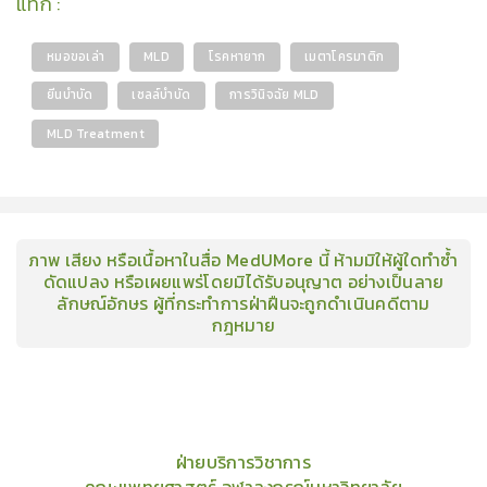
แท็ก
:
หมอขอเล่า
MLD
โรคหายาก
เมตาโครมาติก
ยีนบำบัด
เซลล์บำบัด
การวินิจฉัย MLD
MLD Treatment
ภาพ เสียง หรือเนื้อหาในสื่อ MedUMore นี้ ห้ามมิให้ผู้ใดทำซ้ำ
ดัดแปลง หรือเผยแพร่โดยมิได้รับอนุญาต อย่างเป็นลาย
ลักษณ์อักษร ผู้ที่กระทำการฝ่าฝืนจะถูกดำเนินคดีตาม
กฎหมาย
คอร์ส
คลังเนื้อหาประชุมวิชาการ
ข่าวสาร
อินโฟกราฟิก
แพ็คเก็จ
เกี่ยวกับเรา
ฝ่ายบริการวิชาการ
คณะแพทยศาสตร์ จุฬาลงกรณ์มหาวิทยาลัย