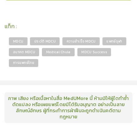
แท็ก
:
MDCU
ประวัติ MDCU
ความสำเร็จ MDCU
แพทย์จุฬา
อนาคต MDCU
Medical Chula
MDCU Success
การแพทย์ไทย
ภาพ เสียง หรือเนื้อหาในสื่อ MedUMore นี้ ห้ามมิให้ผู้ใดทำซ้ำ
ดัดแปลง หรือเผยแพร่โดยมิได้รับอนุญาต อย่างเป็นลาย
ลักษณ์อักษร ผู้ที่กระทำการฝ่าฝืนจะถูกดำเนินคดีตาม
กฎหมาย
คอร์ส
คลังเนื้อหาประชุมวิชาการ
ข่าวสาร
อินโฟกราฟิก
แพ็คเก็จ
เกี่ยวกับเรา