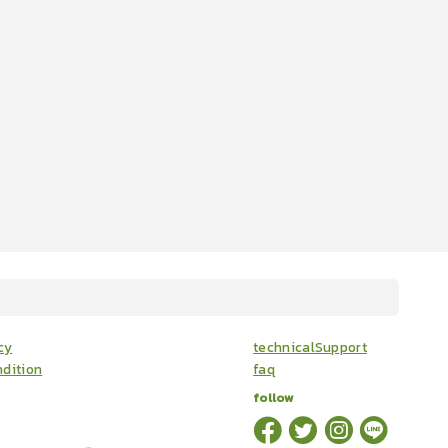
cy
technicalSupport
dition
faq
follow