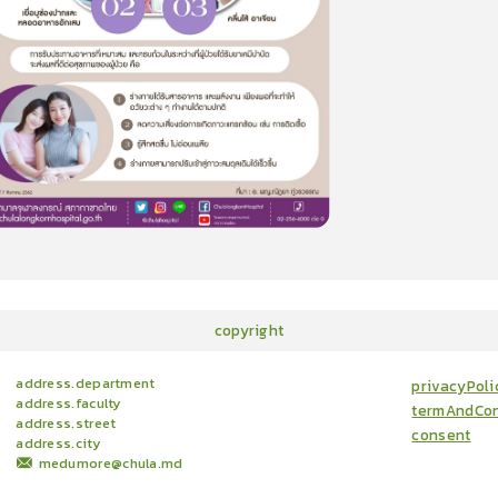
15
cardProgram.points
copyright
address.department
privacyPoli
address.faculty
termAndCon
address.street
consent
address.city
medumore@chula.md