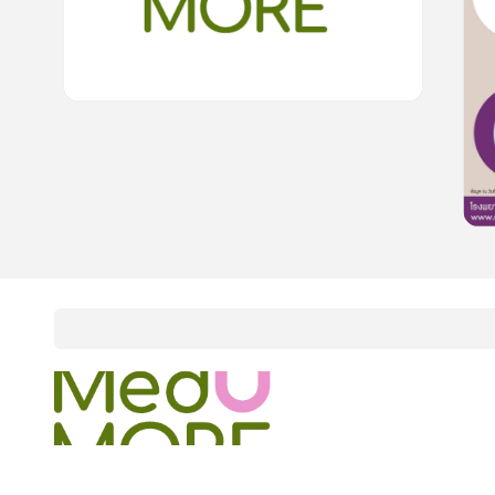
15
cardProgram.points
onlineCourses
academicConferences
news
infographic
package
aboutUs