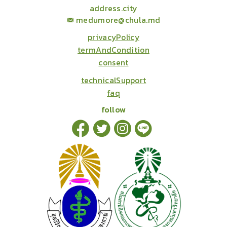
address.city
medumore@chula.md
privacyPolicy
termAndCondition
consent
technicalSupport
faq
follow