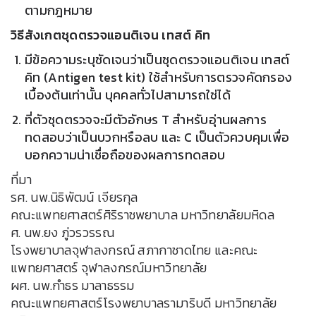
ตามกฎหมาย
วิธีสังเกตชุดตรวจแอนติเจน เทสต์ คิท
มีข้อความระบุชัดเจนว่าเป็นชุดตรวจแอนติเจน เทสต์
คิท (Antigen test kit) ใช้สำหรับการตรวจคัดกรอง
เบื้องต้นเท่านั้น บุคคลทั่วไปสามารถใช่ได้
ที่ตัวชุดตรวจจะมีตัวอักษร T สำหรับอุ่านผลการ
ทดสอบว่าเป็นบวกหรือลบ และ C เป็นตัวควบคุมเพื่อ
บอกความน่าเชื่อถือของผลการทดสอบ
ที่มา
รศ. นพ.นิธิพัฒน์ เจียรกุล
คณะแพทยศาสตร์ศิริราชพยาบาล มหาวิทยาลัยมหิดล
ศ. นพ.ยง ภู่วรวรรณ
โรงพยาบาลจุฬาลงกรณ์ สภากาชาดไทย และคณะ
แพทยศาสตร์ จุฬาลงกรณ์มหาวิทยาลัย
ผศ. นพ.กำธร มาลาธรรม
คณะแพทยศาสตร์โรงพยาบาลรามาริบดี มหาวิทยาลัย