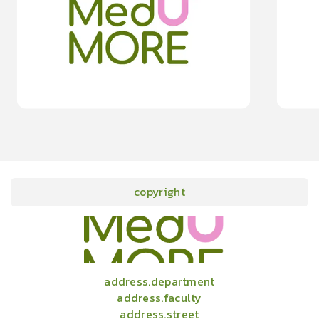
0.0
(
0
rating
)
moreDetails
15
cardProgram.points
copyright
onlineCourses
academicConferences
news
infographic
package
aboutUs
address.department
address.faculty
address.street