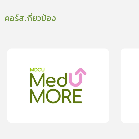
คอร์สเกี่ยวข้อง
0
lesson
0m
0
les
0
การออกกำลังกายเพื่อชะลอข้อเข่าเสื่อม
ปรับพฤติก
ขอด
0.0
(
0
rating
)
moreDetails
15
cardProgram.points