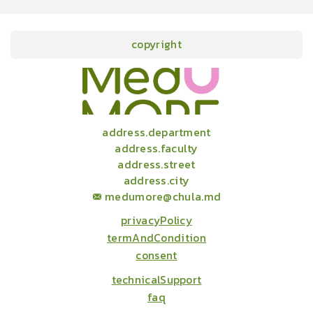
copyright
onlineCourses
academicConferences
news
infographic
package
aboutUs
address.department
address.faculty
address.street
address.city
medumore@chula.md
privacyPolicy
termAndCondition
consent
technicalSupport
faq