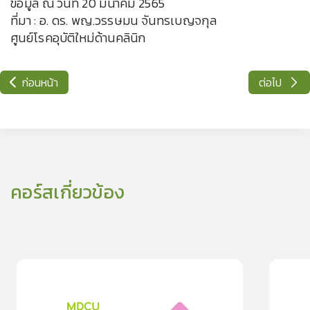
ข้อมูล ณ วันที่ 20 มีนาคม 2565
ที่มา : อ. ดร. พญ.วรรษมน จันทรเบญจกุล
ศูนย์โรคอุบัติใหม่ด้านคลินิก
ก่อนหน้า
ต่อไป
คอร์สเกี่ยวข้อง
0
lesson
0m
0
les
ทำกิจกรรมภายในครอบครัวให้สุขใจ ห่างไกล “โควิด-19”
สังเกตอาการ
0