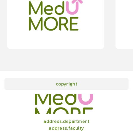
0.0
(
0
rating
)
moreDetails
15
cardProgram.points
copyright
onlineCourses
academicConferences
news
infographic
package
aboutUs
address.department
address.faculty